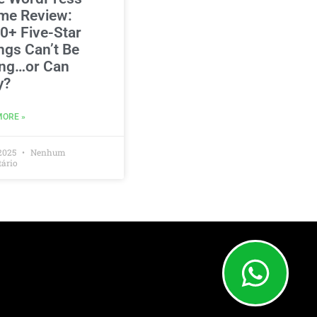
me Review:
0+ Five-Star
ngs Can’t Be
ng…or Can
y?
MORE »
2025
Nenhum
ário