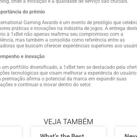
ing, onde a inovação e a qualidade de serviço são cruciais.
portância do prêmio
ternational Gaming Awards é um evento de prestígio que celebr
ores práticas e inovações na indústria de jogos. A entrega dest
io à 1xBet não apenas reafirma seu compromisso com a
lência, mas também a consolida como referência entre as
adoras que buscam oferecer experiências superiores aos usuári
empenho e inovação
um portfólio diversificado, a 1xBet tem se destacado pela ofer
ções tecnológicas que visam melhorar a experiência do usuário
 premiação afirma o potencial da marca em expandir suas
ações e continuar a inovar dentro do setor.
VEJA TAMBÉM
What’s the Best
Nev