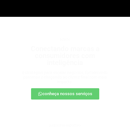
b2b2c
Conectando marcas a
consumidores com
inteligência
Estratégias para escalar negócios, fortalecendo
parcerias e chegando ao cliente final com mais
impacto.
conheça nossos serviços
patrocínio esportivo