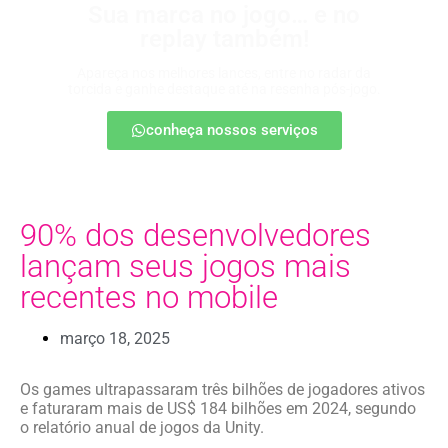
Sua marca no jogo… e no
replay também!
Apareça nos melhores lances, entre no radar da
torcida e ganhe destaque até na resenha pós-jogo.
conheça nossos serviços
90% dos desenvolvedores
lançam seus jogos mais
recentes no mobile
março 18, 2025
Os games ultrapassaram três bilhões de jogadores ativos
e faturaram mais de US$ 184 bilhões em 2024, segundo
o relatório anual de jogos da Unity.