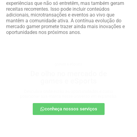
experiências que não só entretêm, mas também geram
receitas recorrentes. Isso pode incluir conteúdos
adicionais, microtransações e eventos ao vivo que
mantêm a comunidade ativa. A contínua evolução do
mercado gamer promete trazer ainda mais inovações e
oportunidades nos próximos anos.
games e eSports
De olho no mercado de
games e eSports
Descubra onde estão as oportunidades e como
posicionar sua marca nesse universo em expansão.
conheça nossos serviços