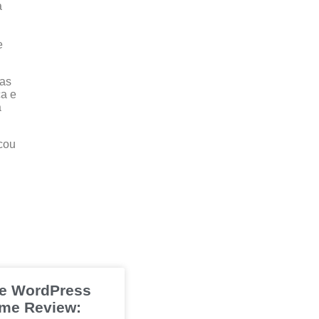
a
e
tas
ça e
a
cou
e WordPress
me Review: