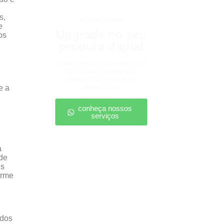
s,
produtos digitais
e
Upgrade no seu
os
produto digital
Conte com nossa consultoria
para definir estratégias,
escalar seu produto e
e a
vender mais.
conheça nossos
serviços
a
 de
es
orme
ados