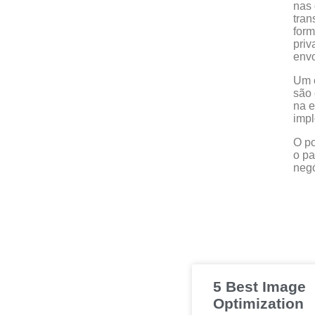
nas 
tran
form
priv
env
Um c
são 
na e
imp
O p
o pa
negó
5 Best Image
Optimization