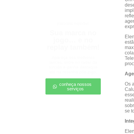
dese
impl
refl
agen
patrocínio esportivo
expr
Sua marca no
Elen
jogo… e no
estã
replay também!
maxi
cola
Apareça nos melhores
Tele
lances, entre no radar da
proc
torcida e ganhe destaque
até na resenha pós-jogo.
Agen
Os a
conheça nossos
serviços
Cal
esse
real
sobr
se 
Int
Elen