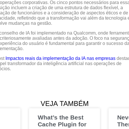
operações corporativas. Os cinco pontos necessários para ess
sição incluem a criação de uma estrutura de dados flexível, a
ação de funcionários e a consideração de aspectos éticos e de
acidade, refletindo que a transformação vai além da tecnologia 
olve mudanças na gestão.
onselho de IA foi implementado na Qualcomm, onde ferramen
criteriosamente avaliadas antes da adoção. O foco na seguran
xperiência do usuário é fundamental para garantir o sucesso d
lementação.
ost
Impactos reais da implementação da IA nas empresas
desta
pel transformador da inteligência artificial nas operações de
cios.
VEJA TAMBÉM
What’s the Best
Nev
Cache Plugin for
The