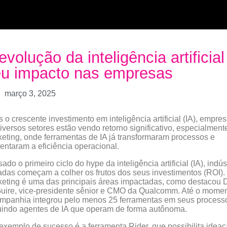
evolução da inteligência artificial
u impacto nas empresas
março 3, 2025
 o crescente investimento em inteligência artificial (IA), empre
iversos setores estão vendo retorno significativo, especialment
eting, onde ferramentas de IA já transformaram processos e
ntaram a eficiência operacional.
ado o primeiro ciclo do hype da inteligência artificial (IA), indús
adas começam a colher os frutos dos seus investimentos (ROI).
eting é uma das principais áreas impactadas, como destacou 
ire, vice-presidente sênior e CMO da Qualcomm. Até o momen
mpanhia integrou pelo menos 25 ferramentas em seus process
uindo agentes de IA que operam de forma autônoma.
xemplo de sucesso é a ferramenta Rider, que possibilita ideaç