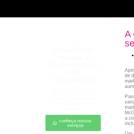
A 
se
b2b2c
Conectando
marcas a
consumidores
com
Após
de d
inteligência
mark
aume
Estratégias para escalar
negócios, fortalecendo
Pass
parcerias e chegando ao
vari
cliente final com mais
mark
impacto.
McGu
a co
conheça nossos
incl
serviços
Um e