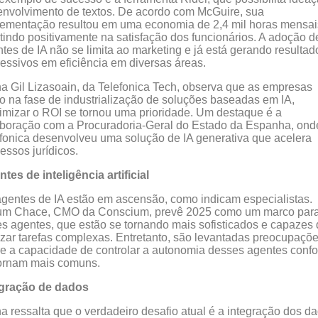
nvolvimento de textos. De acordo com McGuire, sua
ementação resultou em uma economia de 2,4 mil horas mensai
etindo positivamente na satisfação dos funcionários. A adoção d
tes de IA não se limita ao marketing e já está gerando resultad
essivos em eficiência em diversas áreas.
a Gil Lizasoain, da Telefonica Tech, observa que as empresas
o na fase de industrialização de soluções baseadas em IA,
mizar o ROI se tornou uma prioridade. Um destaque é a
boração com a Procuradoria-Geral do Estado da Espanha, ond
fonica desenvolveu uma solução de IA generativa que acelera
essos jurídicos.
tes de inteligência artificial
gentes de IA estão em ascensão, como indicam especialistas.
um Chace, CMO da Conscium, prevê 2025 como um marco par
s agentes, que estão se tornando mais sofisticados e capazes
izar tarefas complexas. Entretanto, são levantadas preocupaçõ
e a capacidade de controlar a autonomia desses agentes conf
tornam mais comuns.
egração de dados
a ressalta que o verdadeiro desafio atual é a integração dos d