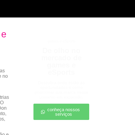
 e
games e eSports
De olho no
mercado de
games e
sas
eSports
e no
Descubra onde estão as
oportunidades e como
posicionar sua marca nesse
trias
universo em expansão.
 O
Don
conheça nossos
to,
serviços
os,
ão e