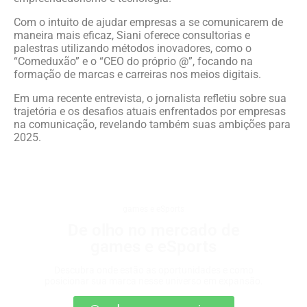
Com o intuito de ajudar empresas a se comunicarem de
maneira mais eficaz, Siani oferece consultorias e
palestras utilizando métodos inovadores, como o
“Comeduxão” e o “CEO do próprio @”, focando na
formação de marcas e carreiras nos meios digitais.
Em uma recente entrevista, o jornalista refletiu sobre sua
trajetória e os desafios atuais enfrentados por empresas
na comunicação, revelando também suas ambições para
2025.
games e eSports
De olho no mercado de
games e eSports
Descubra onde estão as oportunidades e como
posicionar sua marca nesse universo em expansão.