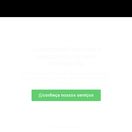
b2b2c
Conectando marcas a
consumidores com
inteligência
Estratégias para escalar negócios, fortalecendo
parcerias e chegando ao cliente final com mais
impacto.
conheça nossos serviços
patrocínio esportivo