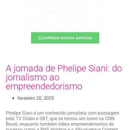
Sua marca no jogo… e no
replay também!
Apareça nos melhores lances, entre no radar da
torcida e ganhe destaque até na resenha pós-jogo.
conheça nossos serviços
A jornada de Phelipe Siani: do
jornalismo ao
empreendedorismo
fevereiro 20, 2025
Phelipe Siani é um conhecido jornalista com passagem
pela TV Globo e SBT, que se tornou um ícone na CNN
Brasil, enquanto também lidera empreendimentos de
sucesso como a PHS Holding e a Albuquerque Content.