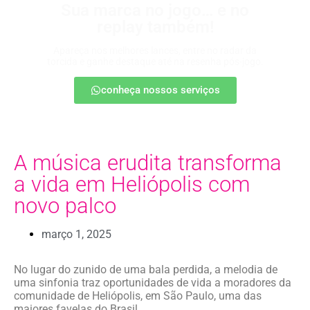
Sua marca no jogo… e no
replay também!
Apareça nos melhores lances, entre no radar da
torcida e ganhe destaque até na resenha pós-jogo.
conheça nossos serviços
A música erudita transforma
a vida em Heliópolis com
novo palco
março 1, 2025
No lugar do zunido de uma bala perdida, a melodia de
uma sinfonia traz oportunidades de vida a moradores da
comunidade de Heliópolis, em São Paulo, uma das
maiores favelas do Brasil.