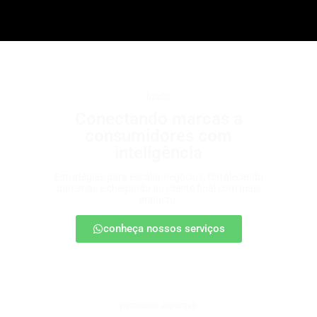
b2b2c
Conectando marcas a
consumidores com
inteligência
Estratégias para escalar negócios, fortalecendo
parcerias e chegando ao cliente final com mais
impacto.
conheça nossos serviços
patrocínio esportivo