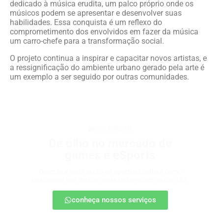
dedicado à música erudita, um palco próprio onde os
músicos podem se apresentar e desenvolver suas
habilidades. Essa conquista é um reflexo do
comprometimento dos envolvidos em fazer da música
um carro-chefe para a transformação social.
O projeto continua a inspirar e capacitar novos artistas, e
a ressignificação do ambiente urbano gerado pela arte é
um exemplo a ser seguido por outras comunidades.
games e eSports
De olho no mercado de
games e eSports
Descubra onde estão as oportunidades e como
posicionar sua marca nesse universo em expansão.
conheça nossos serviços