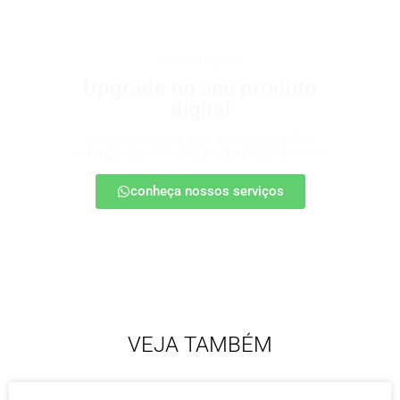
produtos digitais
Upgrade no seu produto
digital
Conte com nossa consultoria para definir
estratégias, escalar seu produto e vender mais.
conheça nossos serviços
VEJA TAMBÉM