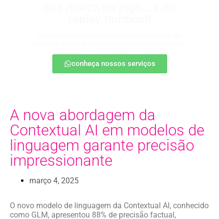
Sua marca no jogo… e no
replay também!
Apareça nos melhores lances, entre no radar da
torcida e ganhe destaque até na resenha pós-jogo.
conheça nossos serviços
A nova abordagem da
Contextual AI em modelos de
linguagem garante precisão
impressionante
março 4, 2025
O novo modelo de linguagem da Contextual AI, conhecido
como GLM, apresentou 88% de precisão factual,