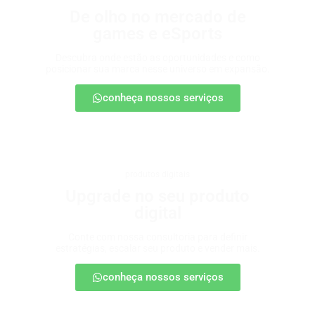
De olho no mercado de
games e eSports
Descubra onde estão as oportunidades e como
posicionar sua marca nesse universo em expansão.
conheça nossos serviços
produtos digitais
Upgrade no seu produto
digital
Conte com nossa consultoria para definir
estratégias, escalar seu produto e vender mais.
conheça nossos serviços