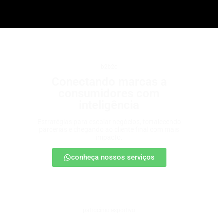
b2b2c
Conectando marcas a
consumidores com
inteligência
Estratégias para escalar negócios, fortalecendo
parcerias e chegando ao cliente final com mais
impacto.
conheça nossos serviços
patrocínio esportivo