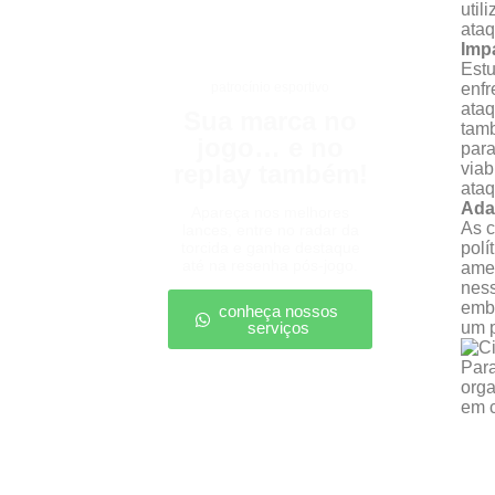
util
ataq
Imp
Estu
patrocínio esportivo
enfr
ataq
Sua marca no
tamb
jogo… e no
para
replay também!
viab
ataq
Ada
Apareça nos melhores
As c
lances, entre no radar da
torcida e ganhe destaque
polí
até na resenha pós-jogo.
amea
ness
embo
conheça nossos
serviços
um p
Para
orga
em c