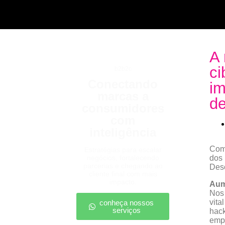
A 
ci
b2b2c
Conectando
im
marcas a
de
consumidores
com
inteligência
Com 
Estratégias para escalar
negócios, fortalecendo
dos 
parcerias e chegando ao
Desc
cliente final com mais
impacto.
Aum
Nos 
vita
conheça nossos
serviços
hack
empr