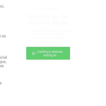
es.
produtos digitais
Upgrade no seu
produto digital
Conte com nossa consultoria
para definir estratégias,
e os
escalar seu produto e
vender mais.
conheça nossos
serviços
ucial
que,
pre
s