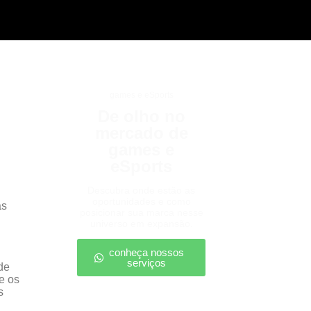
games e eSports
De olho no
mercado de
games e
eSports
Descubra onde estão as
oportunidades e como
as
posicionar sua marca nesse
universo em expansão.
conheça nossos
serviços
de
e os
s