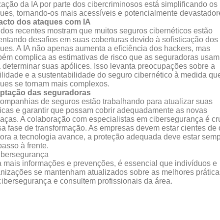
ização da IA por parte dos cibercriminosos está simplificando os
ues, tornando-os mais acessíveis e potencialmente devastador
acto dos ataques com IA
dos recentes mostram que muitos seguros cibernéticos estão
entando desafios em suas coberturas devido à sofisticação dos
ues. A IA não apenas aumenta a eficiência dos hackers, mas
ém complica as estimativas de risco que as seguradoras usam
 determinar suas apólices. Isso levanta preocupações sobre a
ilidade e a sustentabilidade do seguro cibernético à medida qu
ues se tornam mais complexos.
ptação das seguradoras
ompanhias de seguros estão trabalhando para atualizar suas
ticas e garantir que possam cobrir adequadamente as novas
ças. A colaboração com especialistas em cibersegurança é cr
a fase de transformação. As empresas devem estar cientes de 
ra a tecnologia avance, a proteção adequada deve estar sem
asso à frente.
 mais informações e prevenções, é essencial que indivíduos e
nizações se mantenham atualizados sobre as melhores prática
ibersegurança e consultem profissionais da área.