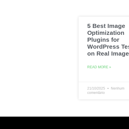
5 Best Image
Optimization
Plugins for
WordPress Te
on Real Imag
READ MORE »
21/10/2025
Nenhum
comentário