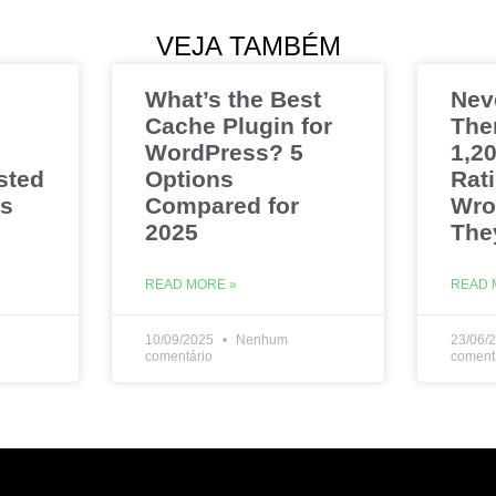
VEJA TAMBÉM
What’s the Best
Nev
Cache Plugin for
The
WordPress? 5
1,20
sted
Options
Rat
es
Compared for
Wro
2025
The
READ MORE »
READ 
10/09/2025
Nenhum
23/06/
comentário
coment