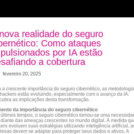
nova realidade do seguro
bernético: Como ataques
pulsionados por IA estão
safiando a cobertura
fevereiro 20, 2025
a crescente importância do seguro cibernético, as metodologi
hackers estão evoluindo, especialmente com o avanço da IA.
ubra as implicações desta transformação.
ento da importância do seguro cibernético
últimos tempos, o seguro cibernético tornou-se uma necessida
l diante das ameaças crescentes no mundo digital. À medida qu
ers evoluem suas estratégias utilizando inteligência artificial, a
esas devem se adaptar para proteger seus dados e ativos. A