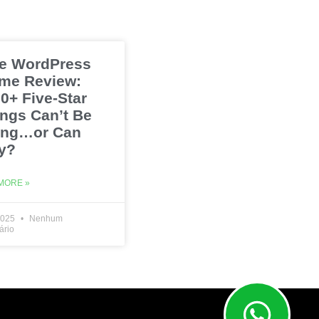
e WordPress
me Review:
0+ Five-Star
ings Can’t Be
ng…or Can
y?
MORE »
2025
Nenhum
ário