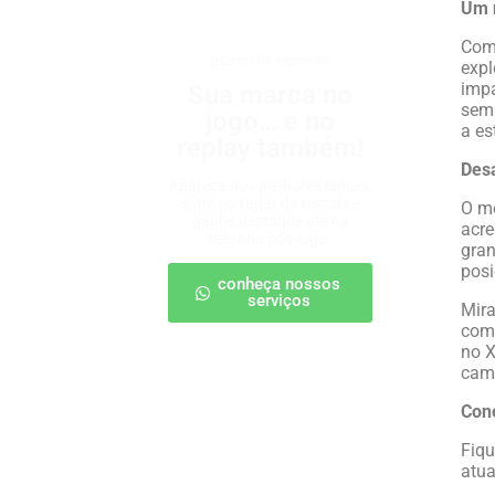
Um 
Com 
patrocínio esportivo
expl
impa
Sua marca no
semp
jogo… e no
a es
replay também!
Desa
Apareça nos melhores lances,
entre no radar da torcida e
O me
ganhe destaque até na
acre
resenha pós-jogo.
gran
posi
conheça nossos
serviços
Mira
comp
no X
camp
Con
Fiqu
atua