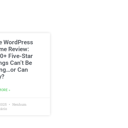
e WordPress
me Review:
0+ Five-Star
ngs Can’t Be
ng…or Can
y?
MORE »
2025
Nenhum
ário