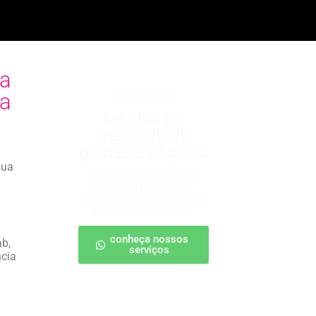
ia
ia
games e eSports
De olho no
mercado de
games e eSports
sua
Descubra onde estão as
oportunidades e como
posicionar sua marca nesse
universo em expansão.
conheça nossos
ab,
serviços
ncia