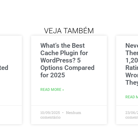
VEJA TAMBÉM
What’s the Best
Nev
Cache Plugin for
The
WordPress? 5
1,20
ted
Options Compared
Rati
for 2025
Wro
The
READ MORE »
READ 
10/09/2025
Nenhum
23/06/
comentário
coment