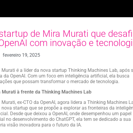
startup de Mira Murati que desaf
OpenAI com inovação e tecnolog
fevereiro 19, 2025
 Murati é a líder da nova startup Thinking Machines Lab, após 
a da OpenAI. Com um foco em inteligência artificial, ela busca
ações que possam transformar o mercado de tecnologia.
 Murati à frente da Thinking Machines Lab
 Murati, ex-CTO da OpenAI, agora lidera a Thinking Machines L
nova startup que se propõe a explorar as fronteiras da inteligê
ficial. Desde que deixou a OpenAI, onde desempenhou um papel
ial no desenvolvimento do ChatGPT, ela tem se dedicado a sua
ria visão inovadora para o futuro da IA.