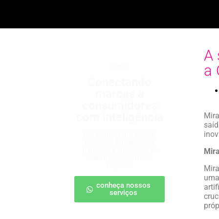
A 
a 
b2b2c
Conectando
marcas a
consumidores
com inteligência
Mira
saíd
inov
Estratégias para escalar
negócios, fortalecendo
parcerias e chegando ao
Mira
cliente final com mais
impacto.
Mira
uma 
conheça nossos
arti
serviços
cruc
próp