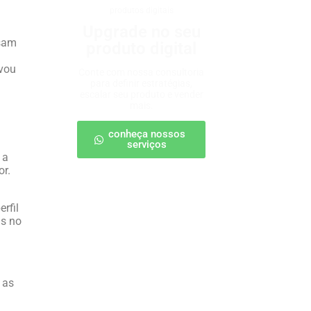
produtos digitais
Upgrade no seu
ssam
produto digital
evou
Conte com nossa consultoria
para definir estratégias,
escalar seu produto e vender
mais.
conheça nossos
serviços
 a
or.
rfil
as no
 as