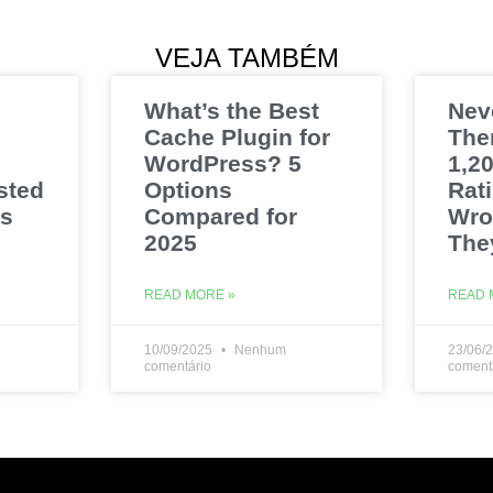
VEJA TAMBÉM
What’s the Best
Nev
Cache Plugin for
The
WordPress? 5
1,20
sted
Options
Rat
es
Compared for
Wro
2025
The
READ MORE »
READ 
10/09/2025
Nenhum
23/06/
comentário
coment