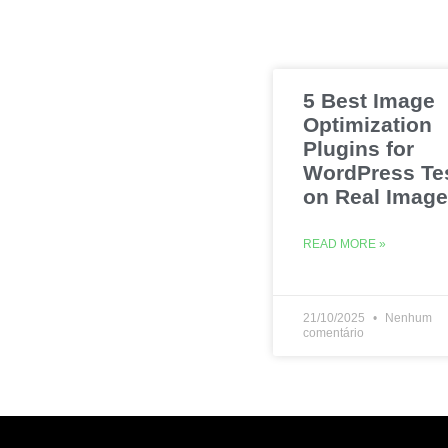
5 Best Image
Optimization
Plugins for
WordPress Te
on Real Imag
READ MORE »
21/10/2025
Nenhum
comentário