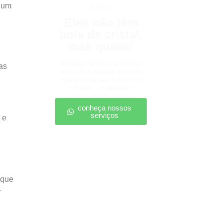
 um
tipsters
Eles não têm
bola de cristal,
mas quase!
Palpites afiados, análises
as
certeiras e aquela ajudinha
marota pra sua audiência
confiar… e apostar.
conheça nossos
serviços
 e
ique
.