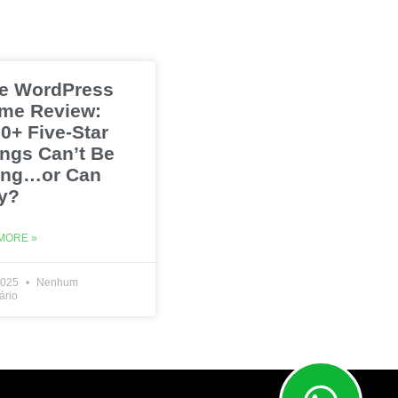
e WordPress
me Review:
0+ Five-Star
ings Can’t Be
ng…or Can
y?
MORE »
2025
Nenhum
ário