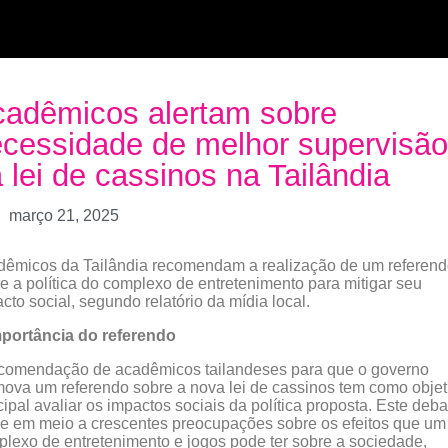
adêmicos alertam sobre
cessidade de melhor supervisão
 lei de cassinos na Tailândia
março 21, 2025
êmicos da Tailândia recomendam a realização de um referen
e a política do complexo de entretenimento para mitigar seu
cto social, segundo relatório da mídia local.
mportância do referendo
ecomendação de acadêmicos tailandeses para que o governo
ova um referendo sobre a nova lei de cassinos tem como objet
cipal avaliar os impactos sociais da política proposta. Este deba
e em meio a crescentes preocupações sobre os efeitos que um
lexo de entretenimento e jogos pode ter sobre a sociedade,