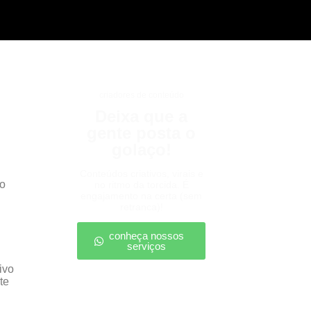
criadores de conteúdo
Deixa que a
gente posta o
golaço!
Conteúdos criativos, virais e
do
no ritmo da torcida. É
engajamento na certa (sem
retranca)!
conheça nossos
serviços
ivo
te