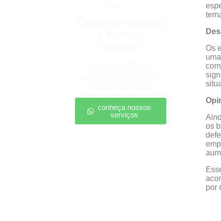
espe
embaixadores
tema
Craques dentro
Des
e fora de
campo!
Os e
uma 
A cara da sua marca em
corr
campo, na rede e na
sign
resenha. Autenticidade que
situ
engaja e converte.
Opi
conheça nossos
serviços
Aind
os b
defe
empr
aum
Esse
acom
por 