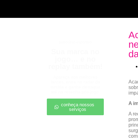
Ac
ne
patrocínio esportivo
Sua marca no
da
jogo… e no
replay também!
Apareça nos melhores
Acad
lances, entre no radar da
torcida e ganhe destaque
sobr
até na resenha pós-jogo.
impa
A i
conheça nossos
serviços
A r
prom
prin
surg
comp