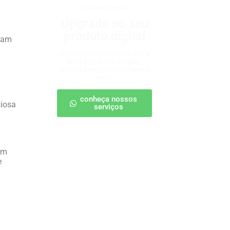
produtos digitais
Upgrade no seu
produto digital
oram
Conte com nossa consultoria
para definir estratégias,
escalar seu produto e vender
mais.
conheça nossos
siosa
serviços
em
e