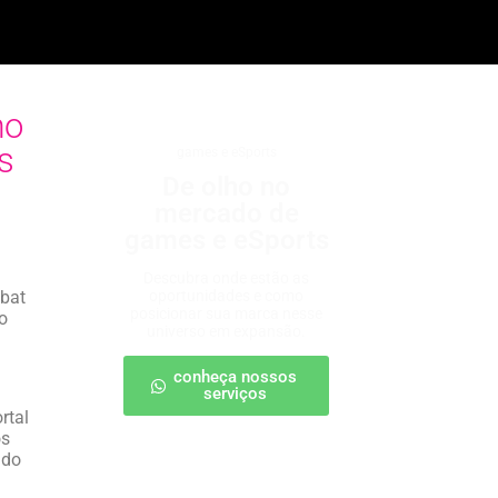
mo
s
games e eSports
De olho no
mercado de
games e eSports
Descubra onde estão as
mbat
oportunidades e como
posicionar sua marca nesse
o
universo em expansão.
conheça nossos
serviços
rtal
os
ndo