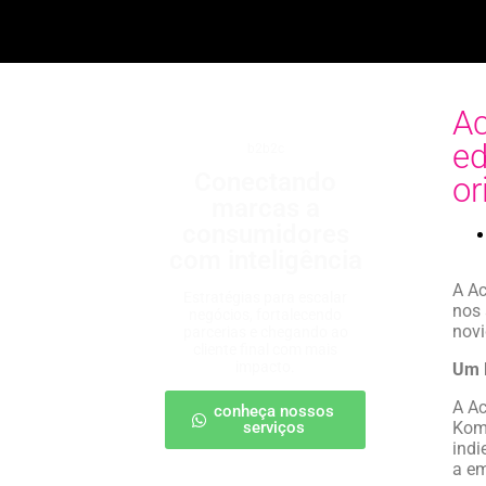
Ac
ed
b2b2c
Conectando
or
marcas a
consumidores
com inteligência
A Ac
Estratégias para escalar
nos 
negócios, fortalecendo
novi
parcerias e chegando ao
cliente final com mais
impacto.
Um 
A Ac
conheça nossos
serviços
Komb
indi
a em