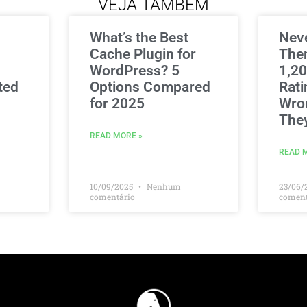
VEJA TAMBÉM
What’s the Best
Nev
Cache Plugin for
The
WordPress? 5
1,20
ted
Options Compared
Rati
for 2025
Wro
The
READ MORE »
READ 
10/09/2025
Nenhum
23/06/
comentário
coment