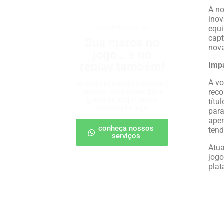
A no
inov
patrocínio esportivo
equi
capt
Sua marca no
nova
jogo… e no
replay também!
Imp
A vo
Apareça nos melhores lances,
reco
entre no radar da torcida e
ganhe destaque até na
títu
resenha pós-jogo.
para
apen
conheça nossos
tend
serviços
Atua
jogo
plat