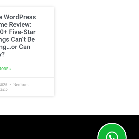
e WordPress
me Review:
0+ Five-Star
ngs Can’t Be
ng…or Can
y?
MORE »
2025
Nenhum
ário