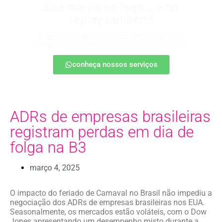
Sua marca no jogo… e no
replay também!
Apareça nos melhores lances, entre no radar da
torcida e ganhe destaque até na resenha pós-jogo.
conheça nossos serviços
ADRs de empresas brasileiras
registram perdas em dia de
folga na B3
março 4, 2025
O impacto do feriado de Carnaval no Brasil não impediu a
negociação dos ADRs de empresas brasileiras nos EUA.
Seasonalmente, os mercados estão voláteis, com o Dow
Jones apresentando um desempenho misto durante a