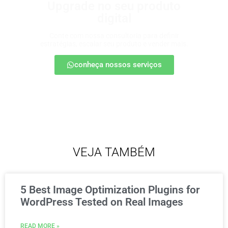
Upgrade no seu produto
digital
Conte com nossa consultoria para definir
estratégias, escalar seu produto e vender mais.
conheça nossos serviços
VEJA TAMBÉM
5 Best Image Optimization Plugins for
WordPress Tested on Real Images
READ MORE »