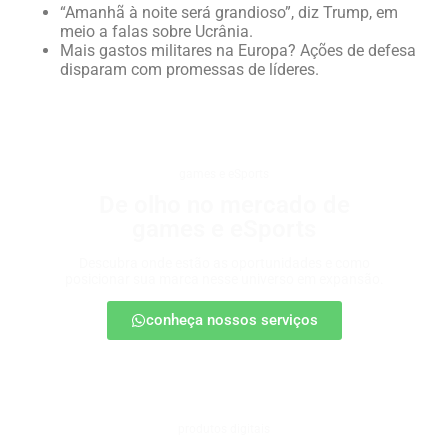
“Amanhã à noite será grandioso”, diz Trump, em
meio a falas sobre Ucrânia.
Mais gastos militares na Europa? Ações de defesa
disparam com promessas de líderes.
games e eSports
De olho no mercado de
games e eSports
Descubra onde estão as oportunidades e como
posicionar sua marca nesse universo em expansão.
conheça nossos serviços
produtos digitais