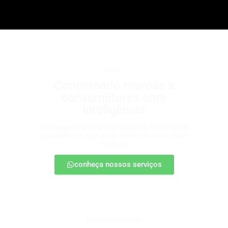
b2b2c
Conectando marcas a
consumidores com
inteligência
Estratégias para escalar negócios, fortalecendo
parcerias e chegando ao cliente final com mais
impacto.
conheça nossos serviços
patrocínio esportivo