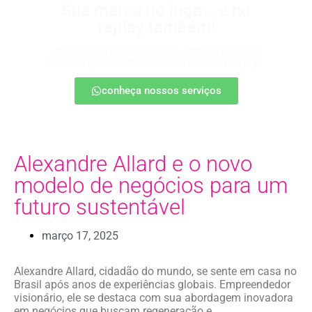
Sua marca no jogo… e no
replay também!
Apareça nos melhores lances, entre no radar da
torcida e ganhe destaque até na resenha pós-jogo.
conheça nossos serviços
Alexandre Allard e o novo
modelo de negócios para um
futuro sustentável
março 17, 2025
Alexandre Allard, cidadão do mundo, se sente em casa no
Brasil após anos de experiências globais. Empreendedor
visionário, ele se destaca com sua abordagem inovadora
em negócios que buscam regeneração e