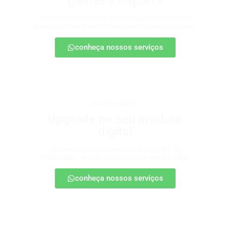
games e eSports
Descubra onde estão as oportunidades e como
posicionar sua marca nesse universo em expansão.
conheça nossos serviços
produtos digitais
Upgrade no seu produto
digital
Conte com nossa consultoria para definir
estratégias, escalar seu produto e vender mais.
conheça nossos serviços