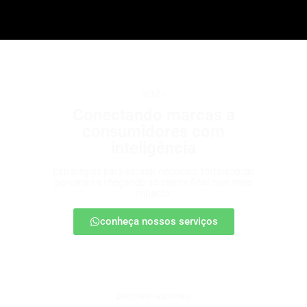
b2b2c
Conectando marcas a
consumidores com
inteligência
Estratégias para escalar negócios, fortalecendo
parcerias e chegando ao cliente final com mais
impacto.
conheça nossos serviços
patrocínio esportivo