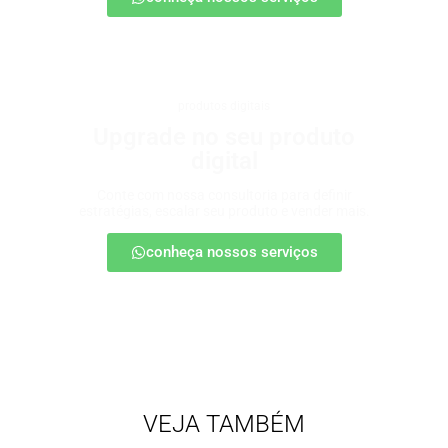
produtos digitais
Upgrade no seu produto
digital
Conte com nossa consultoria para definir
estratégias, escalar seu produto e vender mais.
conheça nossos serviços
VEJA TAMBÉM