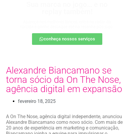
Sua marca no jogo… e no
replay também!
Apareça nos melhores lances, entre no radar da
torcida e ganhe destaque até na resenha pós-jogo.
conheça nossos serviços
Alexandre Biancamano se
torna sócio da On The Nose,
agência digital em expansão
fevereiro 18, 2025
A On The Nose, agência digital independente, anunciou
Alexandre Biancamano como novo sócio. Com mais de
20 anos de experiência em marketing e comunicação,
Biancamano joinha a equipe para impulsionar o