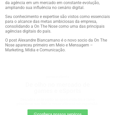
da agência em um mercado em constante evolução,
ampliando sua influência no cenário digital.
Seu conhecimento e expertise são vistos como essenciais
para o alcance das metas ambiciosas da empresa,
consolidando a On The Nose como uma das principais
agências digitais do país.
O post Alexandre Biancamano é o novo socio da On The
Nose apareceu primeiro em Meio e Mensagem –
Marketing, Mídia e Comunicação.
games e eSports
De olho no mercado de
games e eSports
Descubra onde estão as oportunidades e como
posicionar sua marca nesse universo em expansão.
conheça nossos serviços