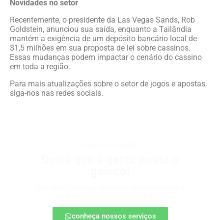
Novidades no setor
Recentemente, o presidente da Las Vegas Sands, Rob
Goldstein, anunciou sua saída, enquanto a Tailândia
mantém a exigência de um depósito bancário local de
$1,5 milhões em sua proposta de lei sobre cassinos.
Essas mudanças podem impactar o cenário do cassino
em toda a região.
Para mais atualizações sobre o setor de jogos e apostas,
siga-nos nas redes sociais.
criadores de conteúdo
Deixa que a gente posta o
golaço!
Conteúdos criativos, virais e no ritmo da torcida. É
engajamento na certa (sem retranca)!
conheça nossos serviços