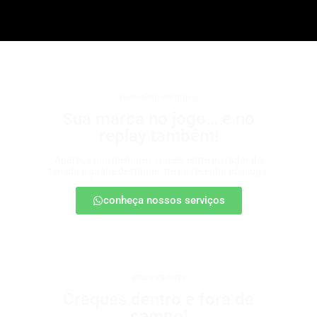
patrocínio esportivo
Sua marca no jogo… e no
replay também!
Apareça nos melhores lances, entre no radar da
torcida e ganhe destaque até na resenha pós-jogo.
conheça nossos serviços
embaixadores
Craques dentro e fora de
campo!