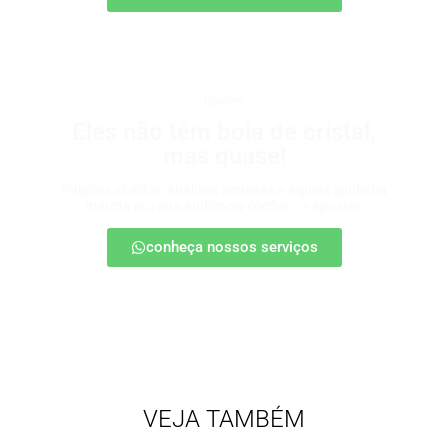
tipsters
Eles não têm bola de cristal,
mas quase!
Palpites afiados, análises certeiras e aquela ajudinha
marota pra sua audiência confiar… e apostar.
conheça nossos serviços
VEJA TAMBÉM