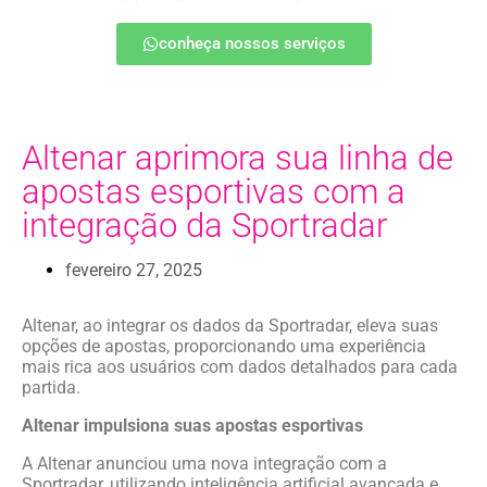
conheça nossos serviços
Altenar aprimora sua linha de
apostas esportivas com a
integração da Sportradar
fevereiro 27, 2025
Altenar, ao integrar os dados da Sportradar, eleva suas
opções de apostas, proporcionando uma experiência
mais rica aos usuários com dados detalhados para cada
partida.
Altenar impulsiona suas apostas esportivas
A Altenar anunciou uma nova integração com a
Sportradar, utilizando inteligência artificial avançada e