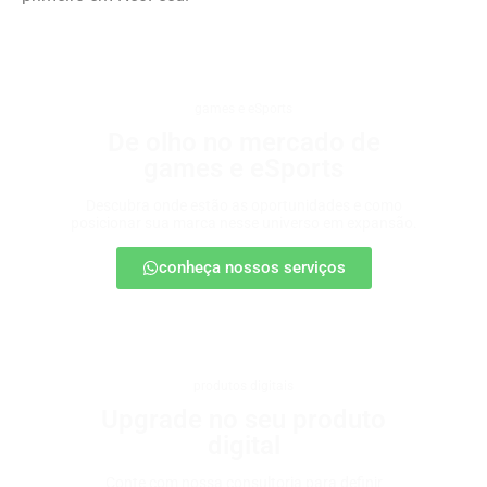
games e eSports
De olho no mercado de
games e eSports
Descubra onde estão as oportunidades e como
posicionar sua marca nesse universo em expansão.
conheça nossos serviços
produtos digitais
Upgrade no seu produto
digital
Conte com nossa consultoria para definir