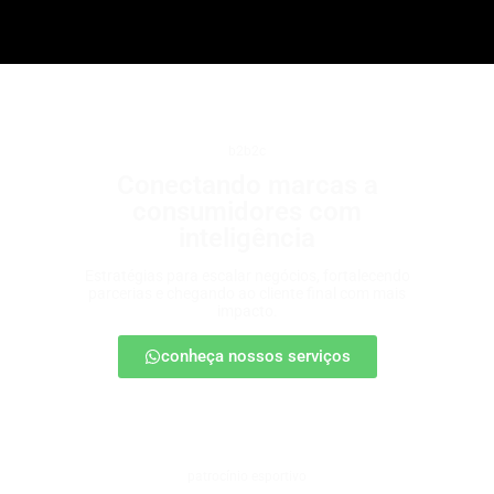
b2b2c
Conectando marcas a
consumidores com
inteligência
Estratégias para escalar negócios, fortalecendo
parcerias e chegando ao cliente final com mais
impacto.
conheça nossos serviços
patrocínio esportivo