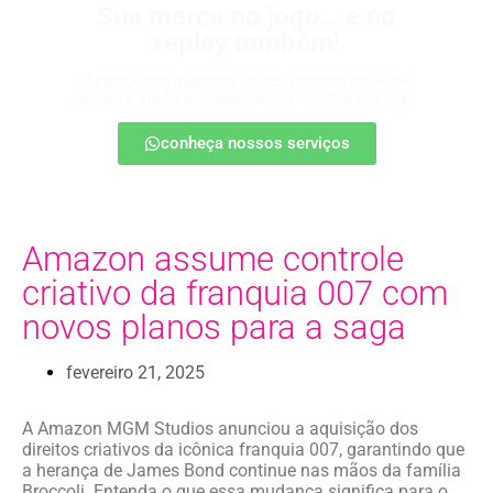
Sua marca no jogo… e no
replay também!
Apareça nos melhores lances, entre no radar da
torcida e ganhe destaque até na resenha pós-jogo.
conheça nossos serviços
Amazon assume controle
criativo da franquia 007 com
novos planos para a saga
fevereiro 21, 2025
A Amazon MGM Studios anunciou a aquisição dos
direitos criativos da icônica franquia 007, garantindo que
a herança de James Bond continue nas mãos da família
Broccoli. Entenda o que essa mudança significa para o