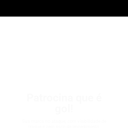
Patrocina que é
gol!
Sua marca no ataque, com visibilidade de
craque e zero risco de impedimento.