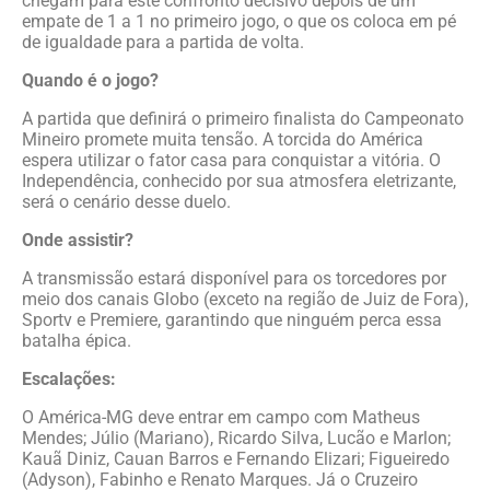
chegam para este confronto decisivo depois de um
empate de 1 a 1 no primeiro jogo, o que os coloca em pé
de igualdade para a partida de volta.
Quando é o jogo?
A partida que definirá o primeiro finalista do Campeonato
Mineiro promete muita tensão. A torcida do América
espera utilizar o fator casa para conquistar a vitória. O
Independência, conhecido por sua atmosfera eletrizante,
será o cenário desse duelo.
Onde assistir?
A transmissão estará disponível para os torcedores por
meio dos canais Globo (exceto na região de Juiz de Fora),
Sportv e Premiere, garantindo que ninguém perca essa
batalha épica.
Escalações:
O América-MG deve entrar em campo com Matheus
Mendes; Júlio (Mariano), Ricardo Silva, Lucão e Marlon;
Kauã Diniz, Cauan Barros e Fernando Elizari; Figueiredo
(Adyson), Fabinho e Renato Marques. Já o Cruzeiro