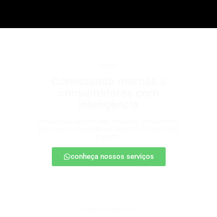
b2b2c
Conectando marcas a
consumidores com
inteligência
Estratégias para escalar negócios, fortalecendo
parcerias e chegando ao cliente final com mais
impacto.
conheça nossos serviços
patrocínio esportivo