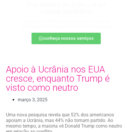
Sua marca no jogo… e no
replay também!
Apareça nos melhores lances, entre no radar da
torcida e ganhe destaque até na resenha pós-jogo.
conheça nossos serviços
Apoio à Ucrânia nos EUA
cresce, enquanto Trump é
visto como neutro
março 3, 2025
Uma nova pesquisa revela que 52% dos americanos
apoiam a Ucrânia, mas 44% não tomam partido. Ao
mesmo tempo, a maioria vê Donald Trump como neutro
em relação ao conflito.