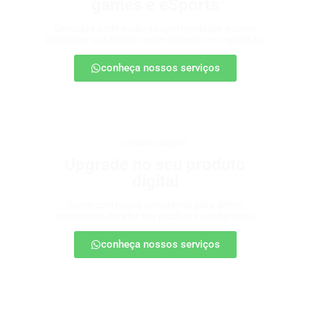
games e eSports
Descubra onde estão as oportunidades e como
posicionar sua marca nesse universo em expansão.
conheça nossos serviços
produtos digitais
Upgrade no seu produto
digital
Conte com nossa consultoria para definir
estratégias, escalar seu produto e vender mais.
conheça nossos serviços