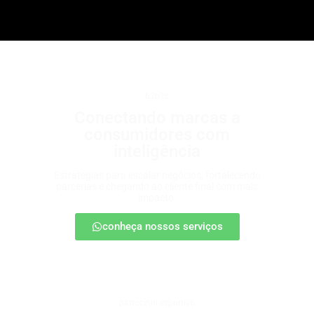
b2b2c
Conectando marcas a
consumidores com
inteligência
Estratégias para escalar negócios, fortalecendo
parcerias e chegando ao cliente final com mais
impacto.
conheça nossos serviços
patrocínio esportivo