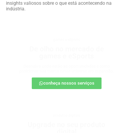
insights valiosos sobre o que está acontecendo na
indústria.
games e eSports
De olho no mercado de
games e eSports
Descubra onde estão as oportunidades e como
posicionar sua marca nesse universo em expansão.
conheça nossos serviços
produtos digitais
Upgrade no seu produto
digital