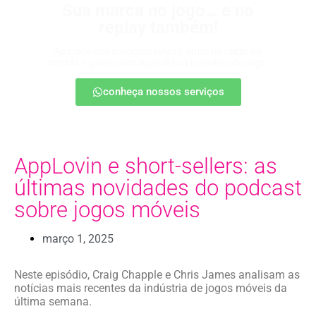
Sua marca no jogo… e no
replay também!
Apareça nos melhores lances, entre no radar da
torcida e ganhe destaque até na resenha pós-jogo.
conheça nossos serviços
AppLovin e short-sellers: as
últimas novidades do podcast
sobre jogos móveis
março 1, 2025
Neste episódio, Craig Chapple e Chris James analisam as
notícias mais recentes da indústria de jogos móveis da
última semana.