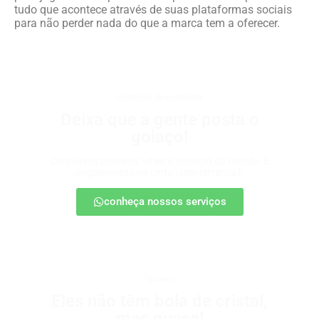
tudo que acontece através de suas plataformas sociais
para não perder nada do que a marca tem a oferecer.
criadores de conteúdo
Deixa que a gente posta o
golaço!
Conteúdos criativos, virais e no ritmo da torcida. É
engajamento na certa (sem retranca)!
conheça nossos serviços
tipsters
Eles não têm bola de cristal,
mas quase!