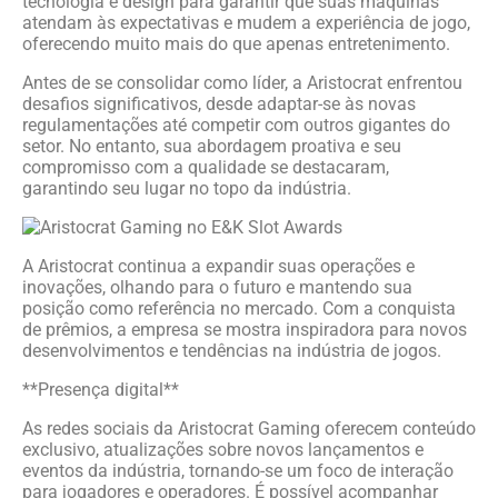
tecnologia e design para garantir que suas máquinas
atendam às expectativas e mudem a experiência de jogo,
oferecendo muito mais do que apenas entretenimento.
Antes de se consolidar como líder, a Aristocrat enfrentou
desafios significativos, desde adaptar-se às novas
regulamentações até competir com outros gigantes do
setor. No entanto, sua abordagem proativa e seu
compromisso com a qualidade se destacaram,
garantindo seu lugar no topo da indústria.
A Aristocrat continua a expandir suas operações e
inovações, olhando para o futuro e mantendo sua
posição como referência no mercado. Com a conquista
de prêmios, a empresa se mostra inspiradora para novos
desenvolvimentos e tendências na indústria de jogos.
**Presença digital**
As redes sociais da Aristocrat Gaming oferecem conteúdo
exclusivo, atualizações sobre novos lançamentos e
eventos da indústria, tornando-se um foco de interação
para jogadores e operadores. É possível acompanhar