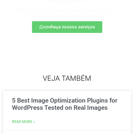
Palpites afiados, análises certeiras e aquela ajudinha
marota pra sua audiência confiar… e apostar.
conheça nossos serviços
VEJA TAMBÉM
5 Best Image Optimization Plugins for
WordPress Tested on Real Images
READ MORE »