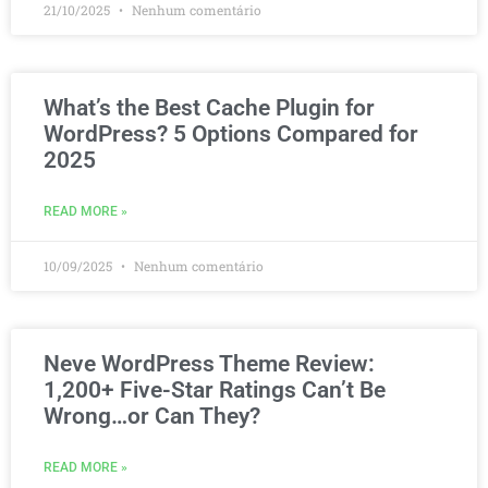
21/10/2025
Nenhum comentário
What’s the Best Cache Plugin for
WordPress? 5 Options Compared for
2025
READ MORE »
10/09/2025
Nenhum comentário
Neve WordPress Theme Review:
1,200+ Five-Star Ratings Can’t Be
Wrong…or Can They?
READ MORE »