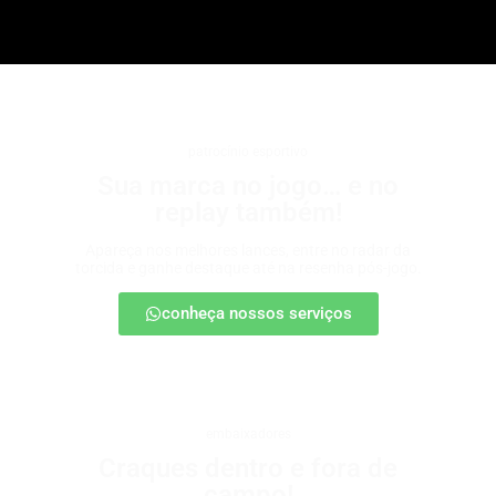
patrocínio esportivo
Sua marca no jogo… e no
replay também!
Apareça nos melhores lances, entre no radar da
torcida e ganhe destaque até na resenha pós-jogo.
conheça nossos serviços
embaixadores
Craques dentro e fora de
campo!