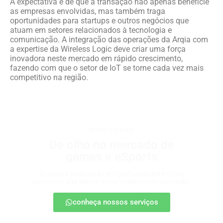
A expectativa é de que a transação não apenas beneficie
as empresas envolvidas, mas também traga
oportunidades para startups e outros negócios que
atuam em setores relacionados à tecnologia e
comunicação. A integração das operações da Arqia com
a expertise da Wireless Logic deve criar uma força
inovadora neste mercado em rápido crescimento,
fazendo com que o setor de IoT se torne cada vez mais
competitivo na região.
games e eSports
De olho no mercado de
games e eSports
Descubra onde estão as oportunidades e como
posicionar sua marca nesse universo em expansão.
conheça nossos serviços