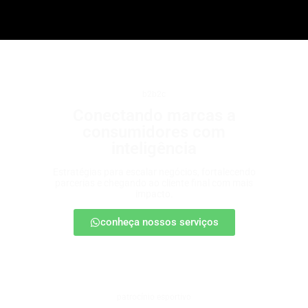
b2b2c
Conectando marcas a
consumidores com
inteligência
Estratégias para escalar negócios, fortalecendo
parcerias e chegando ao cliente final com mais
impacto.
conheça nossos serviços
patrocínio esportivo