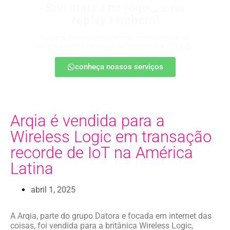
Sua marca no jogo… e no
replay também!
Apareça nos melhores lances, entre no radar da
torcida e ganhe destaque até na resenha pós-jogo.
conheça nossos serviços
Arqia é vendida para a
Wireless Logic em transação
recorde de IoT na América
Latina
abril 1, 2025
A Arqia, parte do grupo Datora e focada em internet das
coisas, foi vendida para a britânica Wireless Logic,