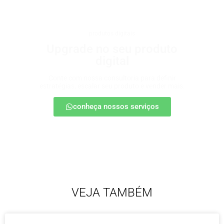
produtos digitais
Upgrade no seu produto
digital
Conte com nossa consultoria para definir
estratégias, escalar seu produto e vender mais.
conheça nossos serviços
VEJA TAMBÉM