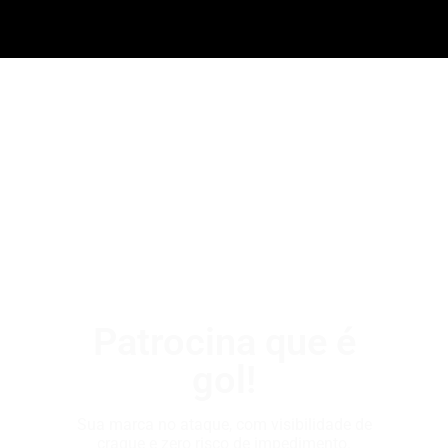
Patrocina que é
gol!
Sua marca no ataque, com visibilidade de
craque e zero risco de impedimento.