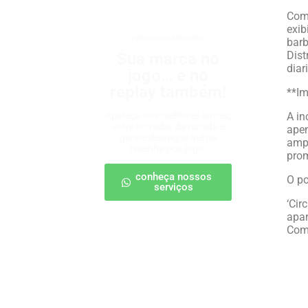
Com 
exib
patrocínio esportivo
barb
Dist
Sua marca no
diar
jogo… e no
replay também!
**Im
Apareça nos melhores lances,
A in
entre no radar da torcida e
apen
ganhe destaque até na
ampl
resenha pós-jogo.
pro
conheça nossos
O po
serviços
‘Cir
apar
Com