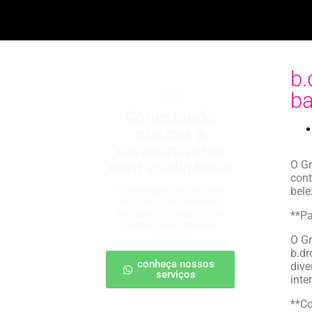
b.
ba
b2b2c
Conectando
marcas a
consumidores
com inteligência
O Gr
cont
bele
Estratégias para escalar
negócios, fortalecendo
parcerias e chegando ao
**Pa
cliente final com mais
impacto.
O Gr
b.dr
conheça nossos
dive
serviços
inte
**Co