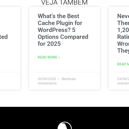
VEJA TAMBÉM
What’s the Best
Nev
Cache Plugin for
The
WordPress? 5
1,20
ted
Options Compared
Rati
for 2025
Wro
The
READ MORE »
READ 
10/09/2025
Nenhum
23/06/
comentário
coment