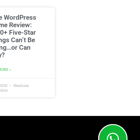
e WordPress
me Review:
0+ Five-Star
ngs Can’t Be
ng…or Can
y?
MORE »
2025
Nenhum
ário