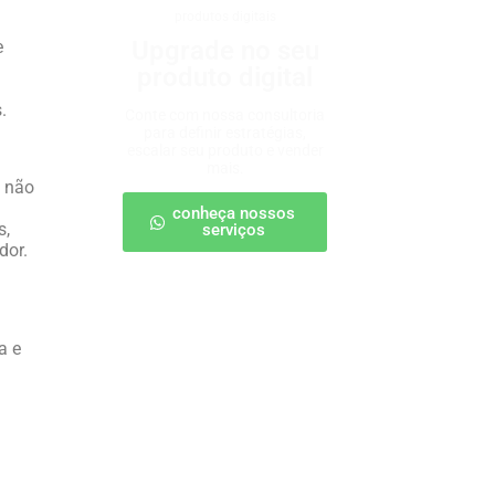
produtos digitais
Upgrade no seu
e
produto digital
.
Conte com nossa consultoria
para definir estratégias,
escalar seu produto e vender
mais.
s não
conheça nossos
s,
serviços
dor.
a e