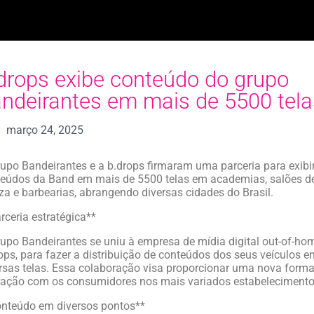
drops exibe conteúdo do grupo
ndeirantes em mais de 5500 tela
março 24, 2025
upo Bandeirantes e a b.drops firmaram uma parceria para exibi
eúdos da Band em mais de 5500 telas em academias, salões d
za e barbearias, abrangendo diversas cidades do Brasil.
rceria estratégica**
upo Bandeirantes se uniu à empresa de mídia digital out-of-ho
ops, para fazer a distribuição de conteúdos dos seus veículos e
rsas telas. Essa colaboração visa proporcionar uma nova forma
ração com os consumidores nos mais variados estabelecimento
nteúdo em diversos pontos**