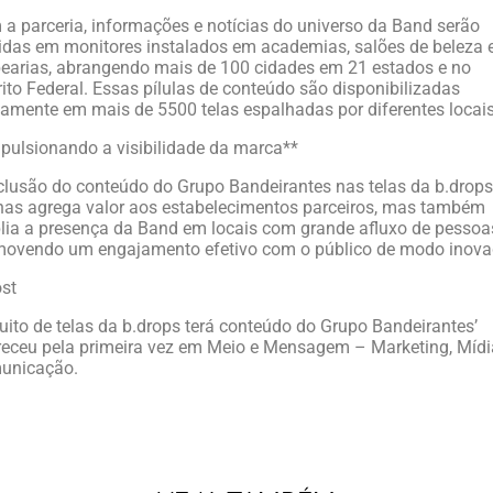
a parceria, informações e notícias do universo da Band serão
idas em monitores instalados em academias, salões de beleza 
earias, abrangendo mais de 100 cidades em 21 estados e no
rito Federal. Essas pílulas de conteúdo são disponibilizadas
iamente em mais de 5500 telas espalhadas por diferentes locais
pulsionando a visibilidade da marca**
clusão do conteúdo do Grupo Bandeirantes nas telas da b.drop
as agrega valor aos estabelecimentos parceiros, mas também
ia a presença da Band em locais com grande afluxo de pessoa
movendo um engajamento efetivo com o público de modo inova
st
cuito de telas da b.drops terá conteúdo do Grupo Bandeirantes’
eceu pela primeira vez em Meio e Mensagem – Marketing, Mídi
unicação.