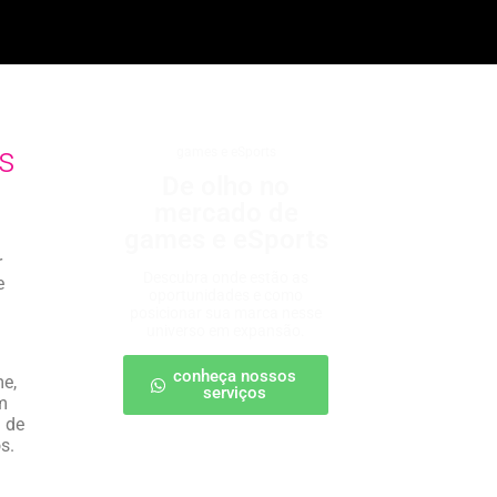
s
games e eSports
De olho no
mercado de
games e eSports
r
Descubra onde estão as
e
oportunidades e como
posicionar sua marca nesse
universo em expansão.
conheça nossos
me,
serviços
m
 de
s.