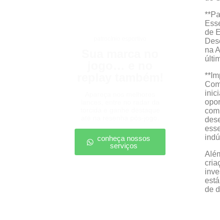
**Pa
Ess
de E
patrocínio esportivo
Dese
na A
Sua marca no
últi
jogo… e no
replay também!
**Im
Com 
inic
Apareça nos melhores
opo
lances, entre no radar da
torcida e ganhe destaque
comp
até na resenha pós-jogo.
dese
esse
indú
conheça nossos
serviços
Além
cria
inve
está
de d