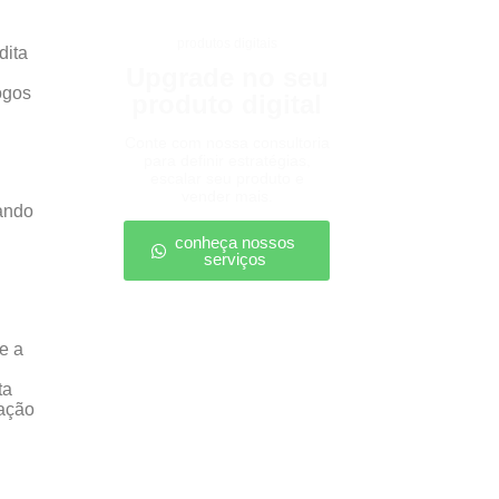
produtos digitais
dita
Upgrade no seu
ogos
produto digital
Conte com nossa consultoria
para definir estratégias,
escalar seu produto e
vender mais.
iando
conheça nossos
serviços
e a
ta
ração