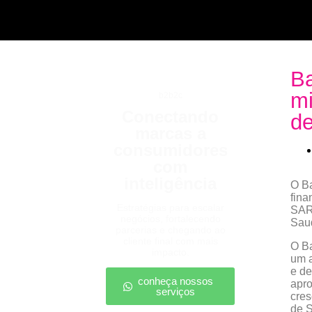
Ba
mi
b2b2c
Conectando
de
marcas a
consumidores
com
inteligência
O Ba
fina
Estratégias para escalar
SAR 
negócios, fortalecendo
Saud
parcerias e chegando ao
cliente final com mais
O Ba
impacto.
um a
e de
conheça nossos
apro
serviços
cres
de S