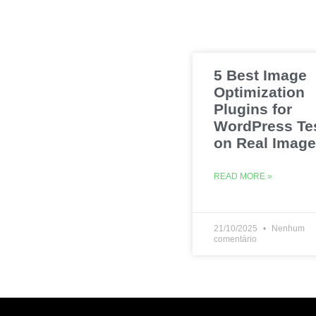
5 Best Image
Optimization
Plugins for
WordPress Te
on Real Imag
READ MORE »
21/10/2025
Nenhum
comentário