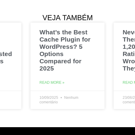
VEJA TAMBÉM
What’s the Best
Nev
Cache Plugin for
The
WordPress? 5
1,20
sted
Options
Rat
es
Compared for
Wro
2025
The
READ MORE »
READ 
10/09/2025
Nenhum
23/06/
comentário
coment