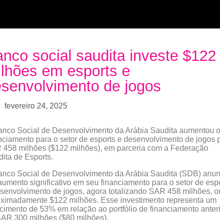
nco social saudita investe $122
lhões em esports e
senvolvimento de jogos
fevereiro 24, 2025
nco Social de Desenvolvimento da Arábia Saudita aumentou 
nciamento para o setor de esports e desenvolvimento de jogos 
458 milhões ($122 milhões), em parceria com a Federação
ita de Esports.
nco Social de Desenvolvimento da Arábia Saudita (SDB) anu
umento significativo em seu financiamento para o setor de esp
senvolvimento de jogos, agora totalizando SAR 458 milhões, o
ximadamente $122 milhões. Esse investimento representa um
cimento de 53% em relação ao portfólio de financiamento anter
AR 300 milhões ($80 milhões).