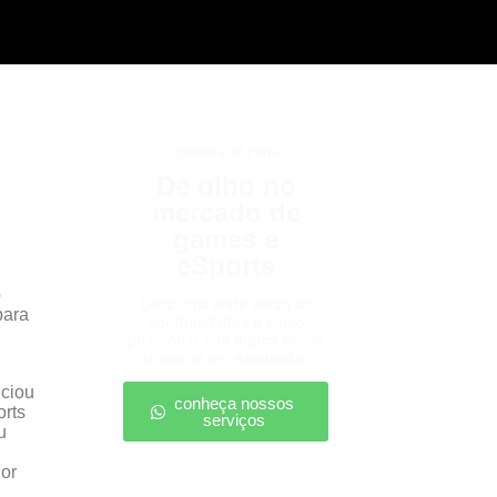
games e eSports
De olho no
mercado de
games e
eSports
o
Descubra onde estão as
para
oportunidades e como
posicionar sua marca nesse
universo em expansão.
nciou
conheça nossos
orts
serviços
u
ior