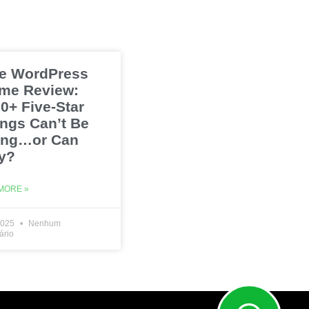
e WordPress
me Review:
0+ Five-Star
ings Can’t Be
ng…or Can
y?
MORE »
2025
Nenhum
ário