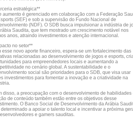
rceria estratégica**
e aumento é gerenciado em colaboração com a Federação Sau
sports (SEF) e sob a supervisão do Fundo Nacional de
nvolvimento (NDF). O SDB busca impulsionar a indústria de j
rábia Saudita, que tem mostrado um crescimento notável nos
mos anos, atraindo investimentos e atenção internacional.
pacto no setor**
esse novo aporte financeiro, espera-se um fortalecimento das
iativas relacionadas ao desenvolvimento de jogos e esports, cr
rtunidades para empreendedores locais e aumentando a
etitividade no cenário global. A sustentabilidade e o
nvolvimento social são prioridades para o SDB, que visa usar
s investimentos para fomentar a inovação e a criatividade na
stria.
 disso, a preocupação com o desenvolvimento de habilidades 
ção de conteúdo também estão entre os objetivos desse
stimento. O Banco Social de Desenvolvimento da Arábia Saudi
 determinado a apoiar o talento local e incentivar a próxima ge
esenvolvedores e gamers sauditas.