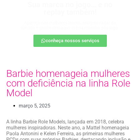
Sua marca no jogo… e no
replay também!
Apareça nos melhores lances, entre no radar da
torcida e ganhe destaque até na resenha pós-jogo.
conheça nossos serviços
Barbie homenageia mulheres
com deficiência na linha Role
Model
março 5, 2025
A linha Barbie Role Models, lançada em 2018, celebra
mulheres inspiradoras. Neste ano, a Mattel homenageia
Paola Antonini e Kelen Ferreira, as primeiras mulheres
PCDs com suas próprias Barbies, destacando inclusão e