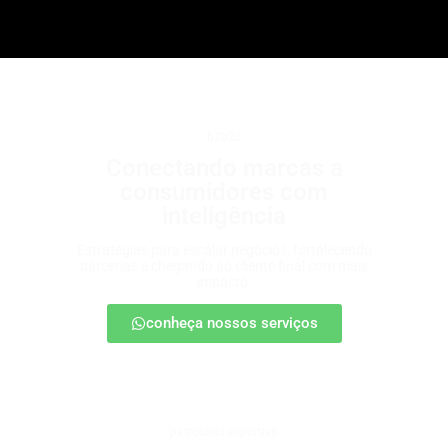
b2b2c
Conectando marcas a
consumidores com
inteligência
Estratégias para escalar negócios, fortalecendo
parcerias e chegando ao cliente final com mais
impacto.
conheça nossos serviços
patrocínio esportivo