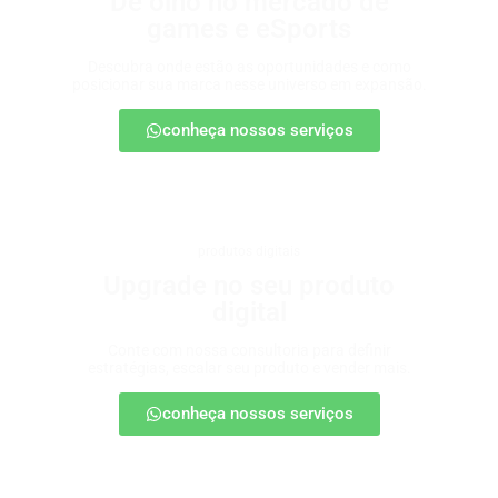
De olho no mercado de
games e eSports
Descubra onde estão as oportunidades e como
posicionar sua marca nesse universo em expansão.
conheça nossos serviços
produtos digitais
Upgrade no seu produto
digital
Conte com nossa consultoria para definir
estratégias, escalar seu produto e vender mais.
conheça nossos serviços