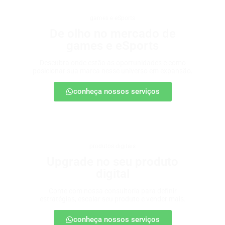
games e eSports
De olho no mercado de
games e eSports
Descubra onde estão as oportunidades e como
posicionar sua marca nesse universo em expansão.
conheça nossos serviços
produtos digitais
Upgrade no seu produto
digital
Conte com nossa consultoria para definir
estratégias, escalar seu produto e vender mais.
conheça nossos serviços