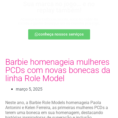
Sua marca no jogo… e no
replay também!
Apareça nos melhores lances, entre no radar da
torcida e ganhe destaque até na resenha pós-jogo.
conheça nossos serviços
Barbie homenageia mulheres
PCDs com novas bonecas da
linha Role Model
março 5, 2025
Neste ano, a Barbie Role Models homenageia Paola
Antonini e Kelen Ferreira, as primeiras mulheres PCDs a
terem uma boneca em sua homenagem, destacando
histórias inspiradoras de superação e inclusão.