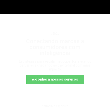
b2b2c
Conectando marcas a
consumidores com
inteligência
Estratégias para escalar negócios, fortalecendo
parcerias e chegando ao cliente final com mais
impacto.
conheça nossos serviços
patrocínio esportivo