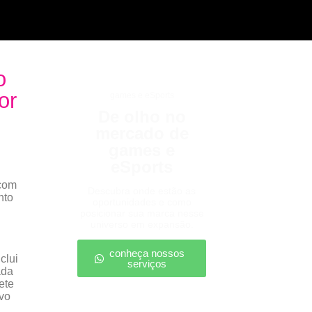
o
or
games e eSports
De olho no
mercado de
games e
eSports
 com
Descubra onde estão as
nto
oportunidades e como
posicionar sua marca nesse
universo em expansão.
conheça nossos
clui
serviços
ada
ete
ivo