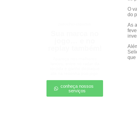
O va
do p
patrocínio esportivo
As a
feve
Sua marca no
inve
jogo… e no
Além
replay também!
Seli
que 
Apareça nos melhores
lances, entre no radar da
torcida e ganhe destaque
até na resenha pós-jogo.
conheça nossos
serviços