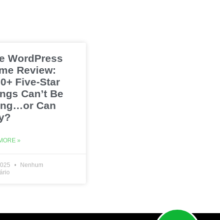
e WordPress
me Review:
0+ Five-Star
ings Can’t Be
ng…or Can
y?
MORE »
2025
Nenhum
ário