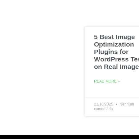
5 Best Image
Optimization
Plugins for
WordPress Te
on Real Imag
READ MORE »
21/10/2025
Nenhum
comentário