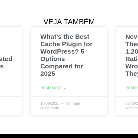
VEJA TAMBÉM
What’s the Best
Nev
Cache Plugin for
The
WordPress? 5
1,20
sted
Options
Rat
es
Compared for
Wro
2025
The
READ MORE »
READ 
10/09/2025
Nenhum
23/06/
comentário
coment