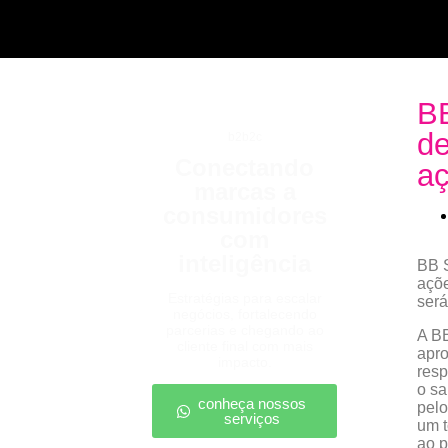
B
de
b2b2c
Conectando
a
marcas a
consumidores
com
inteligência
BB S
açõe
Estratégias para escalar
será
negócios, fortalecendo
parcerias e chegando ao
A B
cliente final com mais
apro
impacto.
resp
o sa
conheça nossos
pelo
serviços
um t
ao p