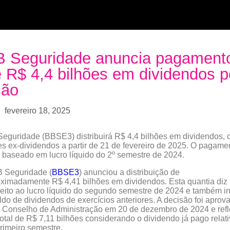
B Seguridade anuncia pagament
 R$ 4,4 bilhões em dividendos p
ção
fevereiro 18, 2025
eguridade (BBSE3) distribuirá R$ 4,4 bilhões em dividendos,
s ex-dividendos a partir de 21 de fevereiro de 2025. O pagame
 baseado em lucro líquido do 2º semestre de 2024.
B Seguridade (
BBSE3
) anunciou a distribuição de
ximadamente R$ 4,41 bilhões em dividendos. Esta quantia diz
eito ao lucro líquido do segundo semestre de 2024 e também in
ldo de dividendos de exercícios anteriores. A decisão foi aprov
 Conselho de Administração em 20 de dezembro de 2024 e refl
otal de R$ 7,11 bilhões considerando o dividendo já pago relat
rimeiro semestre.