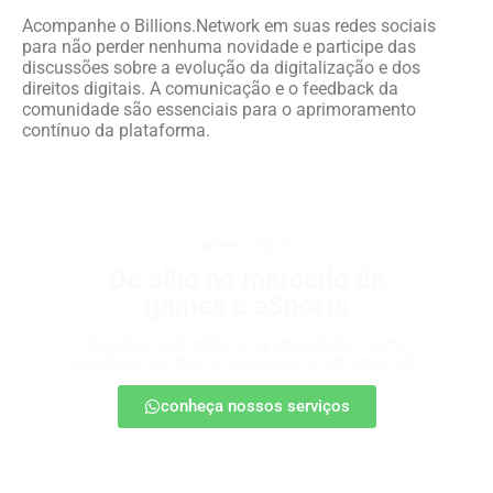
Acompanhe o Billions.Network em suas redes sociais
para não perder nenhuma novidade e participe das
discussões sobre a evolução da digitalização e dos
direitos digitais. A comunicação e o feedback da
comunidade são essenciais para o aprimoramento
contínuo da plataforma.
games e eSports
De olho no mercado de
games e eSports
Descubra onde estão as oportunidades e como
posicionar sua marca nesse universo em expansão.
conheça nossos serviços