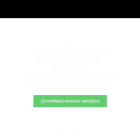
b2b2c
Conectando marcas a
consumidores com
inteligência
Estratégias para escalar negócios, fortalecendo
parcerias e chegando ao cliente final com mais
impacto.
conheça nossos serviços
patrocínio esportivo