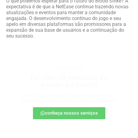
O que podemos esperar para o futuro do Blood Strike? A
expectativa é de que a NetEase continue trazendo novas
atualizações e eventos para manter a comunidade
engajada. O desenvolvimento contínuo do jogo e seu
apelo em diversas plataformas são promissores para a
expansão de sua base de usuários e a continuação do
seu sucesso.
games e eSports
De olho no mercado de
games e eSports
Descubra onde estão as oportunidades e como
posicionar sua marca nesse universo em expansão.
conheça nossos serviços