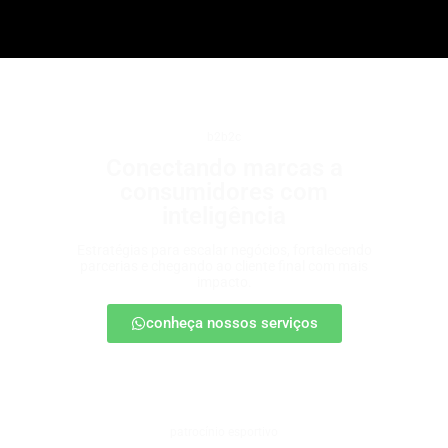
b2b2c
Conectando marcas a
consumidores com
inteligência
Estratégias para escalar negócios, fortalecendo
parcerias e chegando ao cliente final com mais
impacto.
conheça nossos serviços
patrocínio esportivo