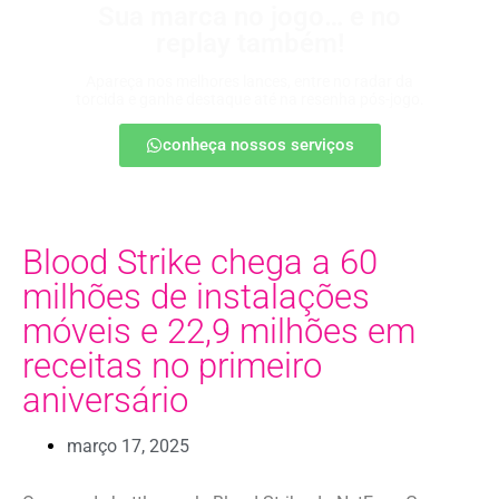
Sua marca no jogo… e no
replay também!
Apareça nos melhores lances, entre no radar da
torcida e ganhe destaque até na resenha pós-jogo.
conheça nossos serviços
Blood Strike chega a 60
milhões de instalações
móveis e 22,9 milhões em
receitas no primeiro
aniversário
março 17, 2025