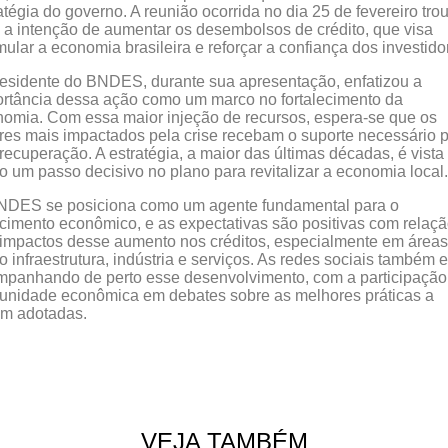
atégia do governo. A reunião ocorrida no dia 25 de fevereiro tro
 a intenção de aumentar os desembolsos de crédito, que visa
mular a economia brasileira e reforçar a confiança dos investido
esidente do BNDES, durante sua apresentação, enfatizou a
rtância dessa ação como um marco no fortalecimento da
omia. Com essa maior injeção de recursos, espera-se que os
res mais impactados pela crise recebam o suporte necessário 
recuperação. A estratégia, a maior das últimas décadas, é vista
 um passo decisivo no plano para revitalizar a economia local.
NDES se posiciona como um agente fundamental para o
cimento econômico, e as expectativas são positivas com relaç
impactos desse aumento nos créditos, especialmente em áreas
 infraestrutura, indústria e serviços. As redes sociais também 
panhando de perto esse desenvolvimento, com a participação
nidade econômica em debates sobre as melhores práticas a
em adotadas.
VEJA TAMBÉM