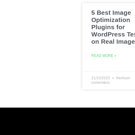
5 Best Image
Optimization
Plugins for
WordPress Te
on Real Imag
READ MORE »
21/10/2025
Nenhum
comentário