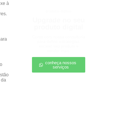
uxe à
produtos digitais
res.
Upgrade no seu
produto digital
Conte com nossa consultoria
para
para definir estratégias,
escalar seu produto e
vender mais.
conheça nossos
ão
serviços
estão
 da