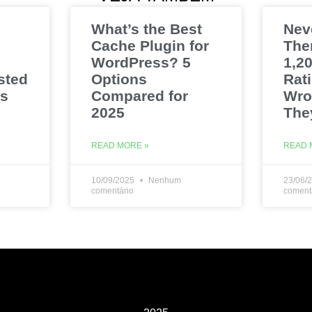
What’s the Best
Nev
Cache Plugin for
The
WordPress? 5
1,20
sted
Options
Rat
es
Compared for
Wro
2025
The
READ MORE »
READ 
10/09/2025
Nenhum
23/06/
comentário
coment