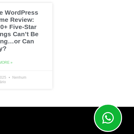
e WordPress
me Review:
0+ Five-Star
ings Can’t Be
ng…or Can
y?
MORE »
2025
Nenhum
ário