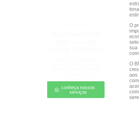
estr
tona
esti
patrocínio esportivo
O pr
impo
Sua marca no
econ
jogo… e no
seto
replay também!
sua 
como
Apareça nos melhores
O B
lances, entre no radar da
cres
torcida e ganhe destaque
até na resenha pós-jogo.
aos 
como
acom
conheça nossos
comu
serviços
ser