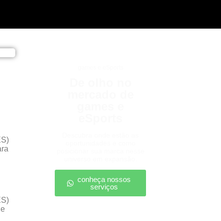
games e eSports
De olho no
mercado de
games e
eSports
Descubra onde estão as
ES)
oportunidades e como
ara
posicionar sua marca nesse
universo em expansão.
conheça nossos
serviços
ES)
de