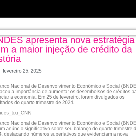
DES apresenta nova estratégia
m a maior injeção de crédito da
stória
fevereiro 25, 2025
anco Nacional de Desenvolvimento Econômico e Social (BND
acou a importância de aumentar os desembolsos de créditos p
nciar a economia. Em 25 de fevereiro, foram divulgados os
ltados do quarto trimestre de 2024.
anco Nacional de Desenvolvimento Econômico e Social (BND
um anúncio significativo sobre seu balanço do quarto trimestre 
, destacando números superlativos que evidenciam a nova