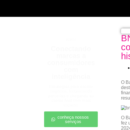
BN
b2b2c
co
Conectando
hi
marcas a
consumidores
com
inteligência
O B
Estratégias para escalar
dest
negócios, fortalecendo
fina
parcerias e chegando ao
resu
cliente final com mais
impacto.
conheça nossos
O B
serviços
fez 
2024