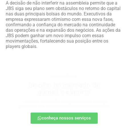
A decisão de não interferir na assembleia permite que a
JBS siga seu plano sem obstáculos no retorno do capital
nas duas principais bolsas do mundo. Executivos da
empresa expressaram otimismo com essa nova fase,
confirmando a confiança do mercado na continuidade
das operações e na expansão dos negócios. As ações da
JBS podem ganhar um novo impulso com essas
movimentações, fortalecendo sua posição entre os
players globais.
games e eSports
De olho no mercado de
games e eSports
Descubra onde estão as oportunidades e como
posicionar sua marca nesse universo em expansão.
conheça nossos serviços