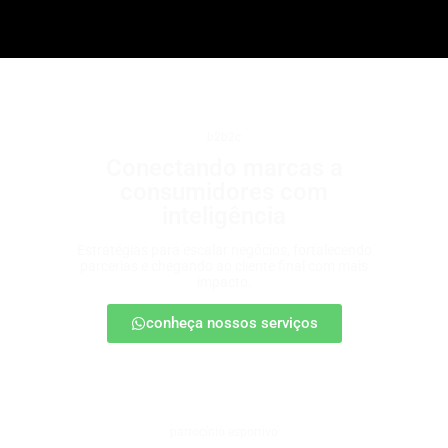
b2b2c
Conectando marcas a
consumidores com
inteligência
Estratégias para escalar negócios, fortalecendo
parcerias e chegando ao cliente final com mais
impacto.
conheça nossos serviços
patrocínio esportivo