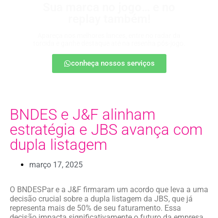
Sua marca no jogo… e no
replay também!
Apareça nos melhores lances, entre no radar da
torcida e ganhe destaque até na resenha pós-jogo.
conheça nossos serviços
BNDES e J&F alinham
estratégia e JBS avança com
dupla listagem
março 17, 2025
O BNDESPar e a J&F firmaram um acordo que leva a uma
decisão crucial sobre a dupla listagem da JBS, que já
representa mais de 50% de seu faturamento. Essa
decisão impacta significativamente o futuro da empresa