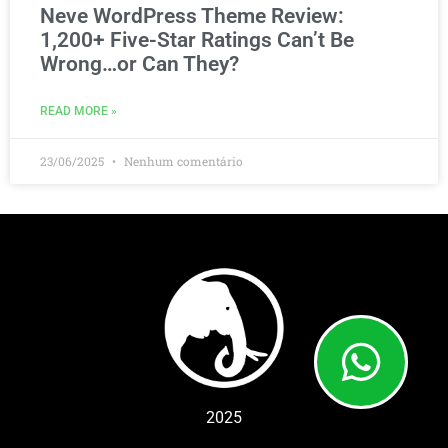
Neve WordPress Theme Review:
1,200+ Five-Star Ratings Can’t Be
Wrong…or Can They?
READ MORE »
23/06/2025
Nenhum comentário
2025