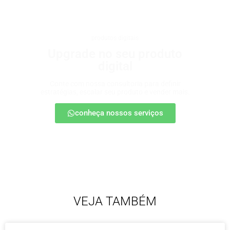
produtos digitais
Upgrade no seu produto
digital
Conte com nossa consultoria para definir
estratégias, escalar seu produto e vender mais.
conheça nossos serviços
VEJA TAMBÉM