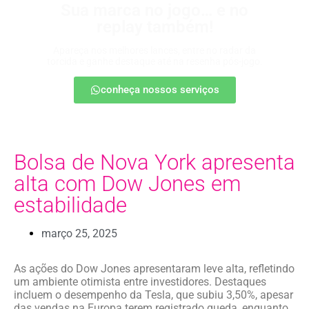
Sua marca no jogo… e no
replay também!
Apareça nos melhores lances, entre no radar da
torcida e ganhe destaque até na resenha pós-jogo.
conheça nossos serviços
Bolsa de Nova York apresenta
alta com Dow Jones em
estabilidade
março 25, 2025
As ações do Dow Jones apresentaram leve alta, refletindo
um ambiente otimista entre investidores. Destaques
incluem o desempenho da Tesla, que subiu 3,50%, apesar
das vendas na Europa terem registrado queda, enquanto