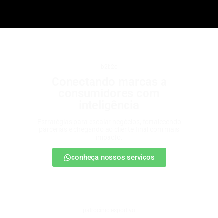
b2b2c
Conectando marcas a
consumidores com
inteligência
Estratégias para escalar negócios, fortalecendo
parcerias e chegando ao cliente final com mais
impacto.
conheça nossos serviços
patrocínio esportivo