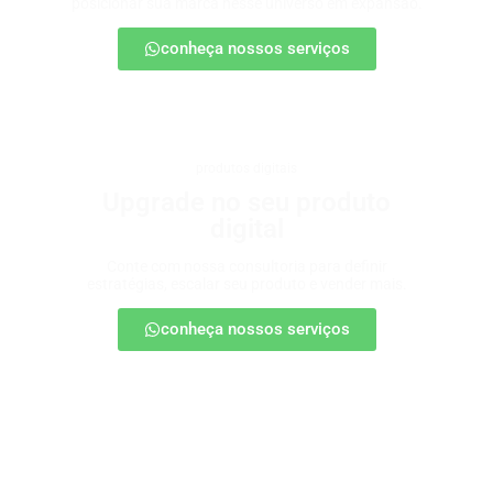
posicionar sua marca nesse universo em expansão.
conheça nossos serviços
produtos digitais
Upgrade no seu produto
digital
Conte com nossa consultoria para definir
estratégias, escalar seu produto e vender mais.
conheça nossos serviços