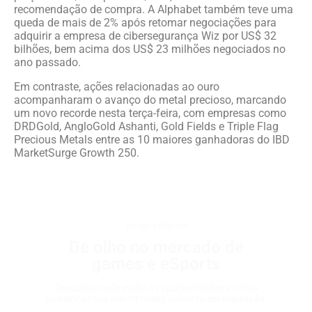
recomendação de compra. A Alphabet também teve uma
queda de mais de 2% após retomar negociações para
adquirir a empresa de cibersegurança Wiz por US$ 32
bilhões, bem acima dos US$ 23 milhões negociados no
ano passado.
Em contraste, ações relacionadas ao ouro
acompanharam o avanço do metal precioso, marcando
um novo recorde nesta terça-feira, com empresas como
DRDGold, AngloGold Ashanti, Gold Fields e Triple Flag
Precious Metals entre as 10 maiores ganhadoras do IBD
MarketSurge Growth 250.
games e eSports
De olho no mercado de
games e eSports
Descubra onde estão as oportunidades e como
posicionar sua marca nesse universo em expansão.