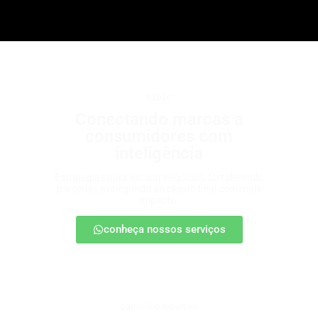
b2b2c
Conectando marcas a
consumidores com
inteligência
Estratégias para escalar negócios, fortalecendo
parcerias e chegando ao cliente final com mais
impacto.
conheça nossos serviços
patrocínio esportivo