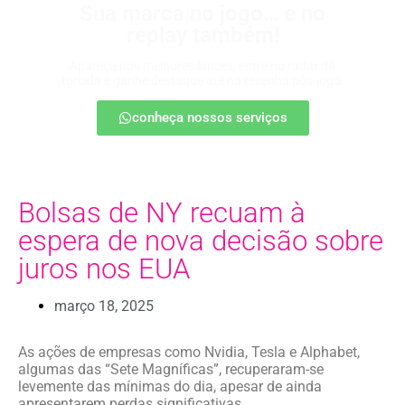
Sua marca no jogo… e no
replay também!
Apareça nos melhores lances, entre no radar da
torcida e ganhe destaque até na resenha pós-jogo.
conheça nossos serviços
Bolsas de NY recuam à
espera de nova decisão sobre
juros nos EUA
março 18, 2025
As ações de empresas como Nvidia, Tesla e Alphabet,
algumas das “Sete Magníficas”, recuperaram-se
levemente das mínimas do dia, apesar de ainda
apresentarem perdas significativas.