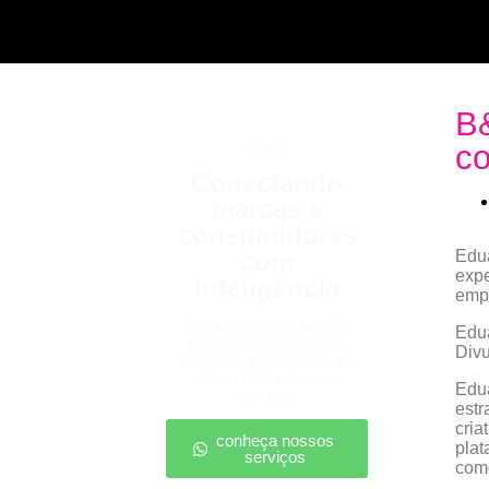
B&
co
b2b2c
Conectando
marcas a
consumidores
com
Edua
expe
inteligência
empr
Estratégias para escalar
Edua
negócios, fortalecendo
Div
parcerias e chegando ao
cliente final com mais
Edua
impacto.
estr
cria
conheça nossos
plat
serviços
como