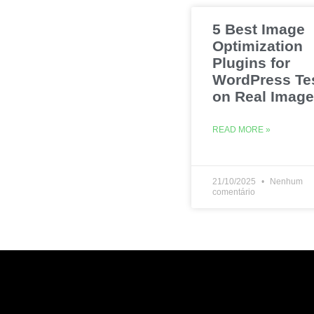
5 Best Image
Optimization
Plugins for
WordPress Te
on Real Imag
READ MORE »
21/10/2025
Nenhum
comentário