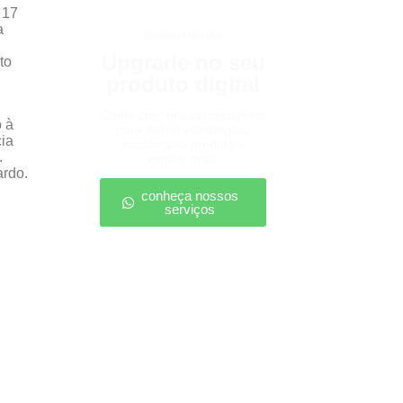
 17
a
produtos digitais
Upgrade no seu
to
produto digital
Conte com nossa consultoria
o à
para definir estratégias,
cia
escalar seu produto e
.
vender mais.
ardo.
conheça nossos
serviços