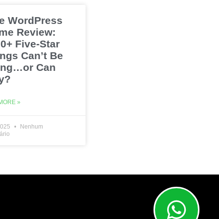
e WordPress
me Review:
0+ Five-Star
ings Can’t Be
ng…or Can
y?
MORE »
2025
Nenhum
ário