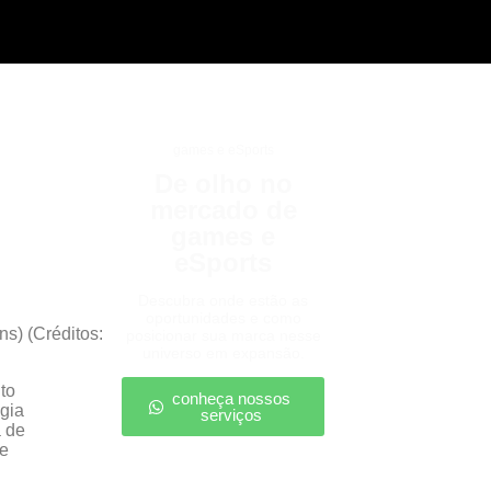
games e eSports
De olho no
mercado de
games e
eSports
Descubra onde estão as
oportunidades e como
s) (Créditos:
posicionar sua marca nesse
universo em expansão.
to
conheça nossos
gia
serviços
a de
me