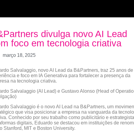
Partners divulga novo AI Lead
m foco em tecnologia criativa
março 18, 2025
rdo Salvalaggio, novo AI Lead da B&Partners, traz 25 anos de
riência e foco em IA Generativa para fortalecer a presença da
esa na tecnologia criativa.
rdo Salvalaggio (AI Lead) e Gustavo Alonso (Head of Operation
ulgação)
rdo Salvalaggio é o novo AI Lead na B&Partners, um movimen
atégico que visa posicionar a empresa na vanguarda da tecnolo
tiva. Conhecido por seu trabalho como publicitário e estrategist
aformas digitais, Eduardo se destacou em instituições de reno
 Stanford, MIT e Boston University.