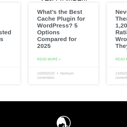
What’s the Best
Nev
Cache Plugin for
The
WordPress? 5
1,20
sted
Options
Rat
es
Compared for
Wro
2025
The
READ MORE »
READ 
10/09/2025
Nenhum
23/06/
comentário
coment