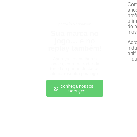
Com 
anos
prof
prim
patrocínio esportivo
do p
Sua marca no
inov
jogo… e no
Acre
replay também!
indú
arti
Apareça nos melhores
Fiqu
lances, entre no radar da
torcida e ganhe destaque
até na resenha pós-jogo.
conheça nossos
serviços