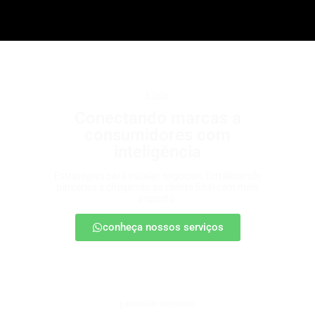
b2b2c
Conectando marcas a
consumidores com
inteligência
Estratégias para escalar negócios, fortalecendo
parcerias e chegando ao cliente final com mais
impacto.
conheça nossos serviços
patrocínio esportivo