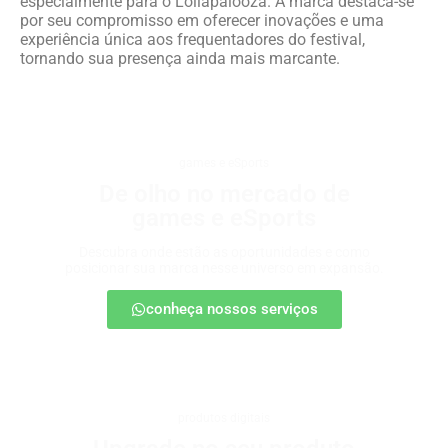
especialmente para o Lollapalooza. A marca destaca-se
por seu compromisso em oferecer inovações e uma
experiência única aos frequentadores do festival,
tornando sua presença ainda mais marcante.
games e eSports
De olho no mercado de
games e eSports
Descubra onde estão as oportunidades e como
posicionar sua marca nesse universo em expansão.
conheça nossos serviços
produtos digitais