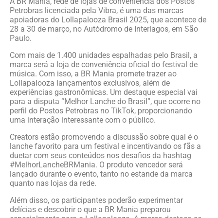
A BR Mania, rede de lojas de conveniência dos Postos
Petrobras licenciada pela Vibra, é uma das marcas
apoiadoras do Lollapalooza Brasil 2025, que acontece de
28 a 30 de março, no Autódromo de Interlagos, em São
Paulo.
Com mais de 1.400 unidades espalhadas pelo Brasil, a
marca será a loja de conveniência oficial do festival de
música. Com isso, a BR Mania promete trazer ao
Lollapalooza lançamentos exclusivos, além de
experiências gastronômicas. Um destaque especial vai
para a disputa “Melhor Lanche do Brasil”, que ocorre no
perfil do Postos Petrobras no TikTok, proporcionando
uma interação interessante com o público.
Creators estão promovendo a discussão sobre qual é o
lanche favorito para um festival e incentivando os fãs a
duetar com seus conteúdos nos desafios da hashtag
#MelhorLancheBRMania. O produto vencedor será
lançado durante o evento, tanto no estande da marca
quanto nas lojas da rede.
Além disso, os participantes poderão experimentar
delícias e descobrir o que a BR Mania preparou