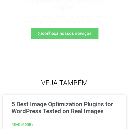
Upgrade no seu produto
digital
Conte com nossa consultoria para definir
estratégias, escalar seu produto e vender mais.
conheça nossos serviços
VEJA TAMBÉM
5 Best Image Optimization Plugins for
WordPress Tested on Real Images
READ MORE »