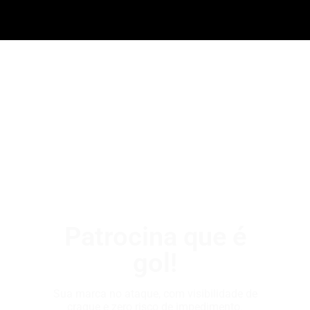
Patrocina que é
gol!
Sua marca no ataque, com visibilidade de
craque e zero risco de impedimento.