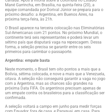
Canadá. Após a vitória sobre a Colômbia no Estádio
Mané Garrincha, em Brasília, na quinta-feira (20), a
equipe comandada por Dorival Júnior se prepara para o
próximo desafio: a Argentina, em Buenos Aires, na
próxima terça-feira, às 21h.
O Brasil aparece na terceira colocação nas Eliminatórias
Sul-Americanas com 21 pontos. No próximo Mundial, o
continente terá seis representantes e poderá levar um
sétimo país que disputará vaga na repescagem. Dessa
forma, a seleção precisa se garantir entre os seis
primeiros para carimbar o passaporte.
Argentina: empate basta
Neste momento, o Brasil tem oito pontos a mais que a
Bolívia, sétima colocada, e nove a mais que a Venezuela,
oitava. A seleção não conseguirá garantir a vaga no jogo
com a Argentina, mas as chances são grandes na
próxima Data FIFA. Os argentinos precisam apenas de
um empate contra os brasileiros para a classificação ser
confirmada.
A seleção voltará a campo em junho para medir forças
com Equador, fora de casa, e Paraguai, em casa. Para