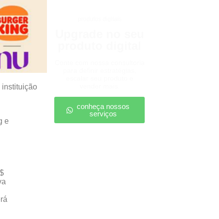
produtos digitais
Upgrade no seu
produto digital
Conte com nossa consultoria
para definir estratégias,
escalar seu produto e
vender mais.
instituição
conheça nossos
serviços
g e
R$
va
erá