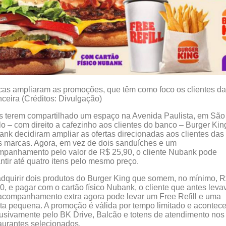
as ampliaram as promoções, que têm como foco os clientes da 
nceira (Créditos: Divulgação)
 terem compartilhado um espaço na Avenida Paulista, em São
o – com direito a cafezinho aos clientes do banco – Burger Kin
nk decidiram ampliar as ofertas direcionadas aos clientes das
 marcas. Agora, em vez de dois sanduíches e um
panhamento pelo valor de R$ 25,90, o cliente Nubank pode
ntir até quatro itens pelo mesmo preço.
dquirir dois produtos do Burger King que somem, no mínimo, 
0, e pagar com o cartão físico Nubank, o cliente que antes leva
companhamento extra agora pode levar um Free Refill e uma
ta pequena. A promoção é válida por tempo limitado e acontec
usivamente pelo BK Drive, Balcão e totens de atendimento nos
aurantes selecionados.