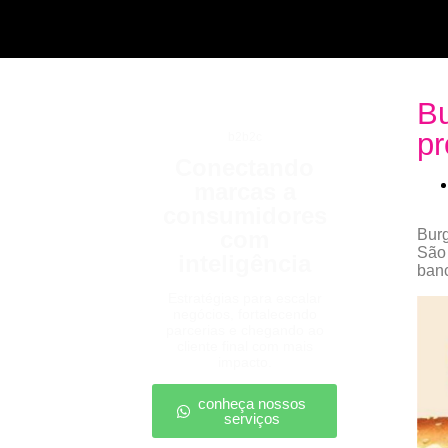
B
pr
b2b2c
Conectando
marcas a
consumidores
com
Burg
São 
inteligência
banc
Estratégias para escalar
negócios, fortalecendo
parcerias e chegando ao
cliente final com mais
impacto.
conheça nossos
serviços