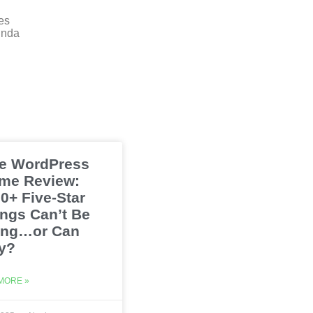
es
inda
e WordPress
me Review:
0+ Five-Star
ings Can’t Be
ng…or Can
y?
MORE »