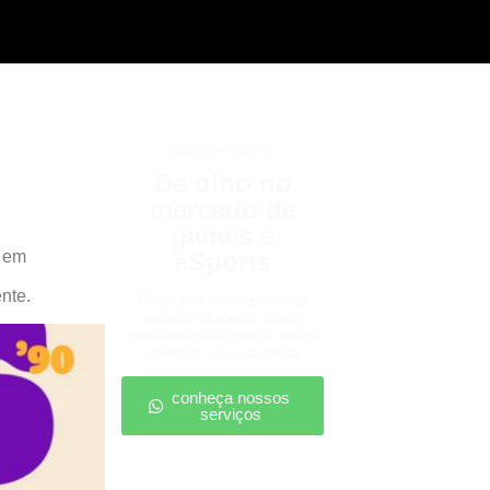
games e eSports
De olho no
mercado de
games e
, em
eSports
nte.
Descubra onde estão as
oportunidades e como
posicionar sua marca nesse
universo em expansão.
conheça nossos
serviços