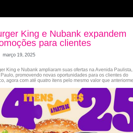
urger King e Nubank expandem
omoções para clientes
março 19, 2025
er King e Nubank ampliaram suas ofertas na Avenida Paulista
Paulo, promovendo novas oportunidades para os clientes do
o, agora com até quatro itens pelo mesmo valor que anteriorme