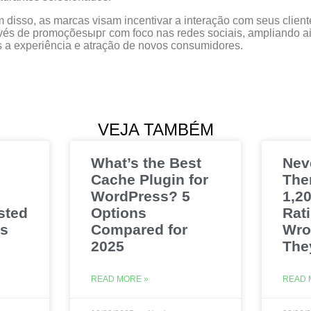
 disso, as marcas visam incentivar a interação com seus client
vés de promoçõesырг com foco nas redes sociais, ampliando a
 a experiência e atração de novos consumidores.
VEJA TAMBÉM
What’s the Best
Nev
Cache Plugin for
The
WordPress? 5
1,20
sted
Options
Rat
es
Compared for
Wro
2025
The
READ MORE »
READ 