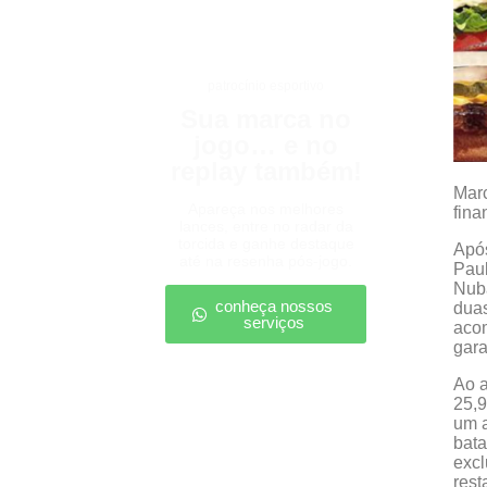
patrocínio esportivo
Sua marca no
jogo… e no
replay também!
Marc
Apareça nos melhores
fina
lances, entre no radar da
torcida e ganhe destaque
Após
até na resenha pós-jogo.
Paul
Nuba
conheça nossos
duas
serviços
acom
gara
Ao a
25,9
um a
bata
excl
rest