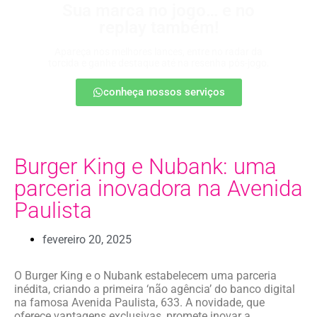
Sua marca no jogo… e no
replay também!
Apareça nos melhores lances, entre no radar da
torcida e ganhe destaque até na resenha pós-jogo.
conheça nossos serviços
Burger King e Nubank: uma
parceria inovadora na Avenida
Paulista
fevereiro 20, 2025
O Burger King e o Nubank estabelecem uma parceria
inédita, criando a primeira ‘não agência’ do banco digital
na famosa Avenida Paulista, 633. A novidade, que
oferece vantagens exclusivas, promete inovar a