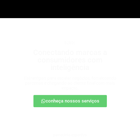
b2b2c
Conectando marcas a
consumidores com
inteligência
Estratégias para escalar negócios, fortalecendo
parcerias e chegando ao cliente final com mais
impacto.
conheça nossos serviços
patrocínio esportivo