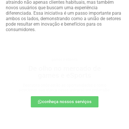
atraindo não apenas clientes habituais, mas também
novos usuários que buscam uma experiência
diferenciada. Essa iniciativa é um passo importante para
ambos os lados, demonstrando como a união de setores
pode resultar em inovação e benefícios para os
consumidores.
games e eSports
De olho no mercado de
games e eSports
Descubra onde estão as oportunidades e como
posicionar sua marca nesse universo em expansão.
conheça nossos serviços