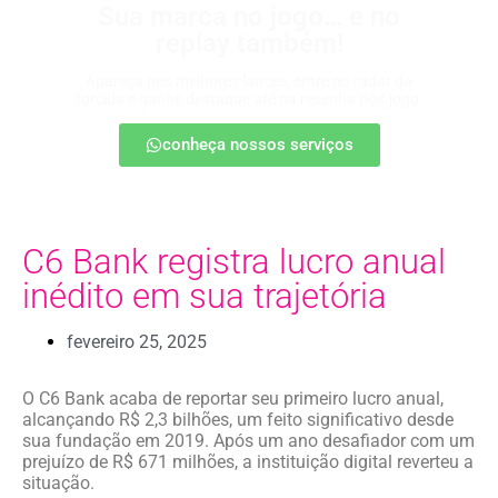
Sua marca no jogo… e no
replay também!
Apareça nos melhores lances, entre no radar da
torcida e ganhe destaque até na resenha pós-jogo.
conheça nossos serviços
C6 Bank registra lucro anual
inédito em sua trajetória
fevereiro 25, 2025
O C6 Bank acaba de reportar seu primeiro lucro anual,
alcançando R$ 2,3 bilhões, um feito significativo desde
sua fundação em 2019. Após um ano desafiador com um
prejuízo de R$ 671 milhões, a instituição digital reverteu a
situação.