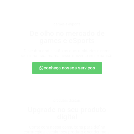
games e eSports
De olho no mercado de
games e eSports
Descubra onde estão as oportunidades e como
posicionar sua marca nesse universo em expansão.
conheça nossos serviços
produtos digitais
Upgrade no seu produto
digital
Conte com nossa consultoria para definir
estratégias, escalar seu produto e vender mais.