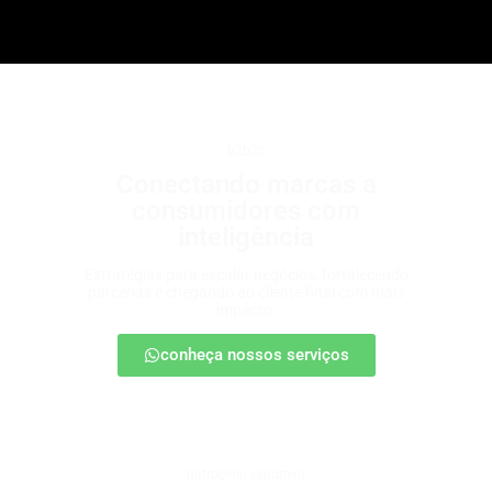
b2b2c
Conectando marcas a
consumidores com
inteligência
Estratégias para escalar negócios, fortalecendo
parcerias e chegando ao cliente final com mais
impacto.
conheça nossos serviços
patrocínio esportivo