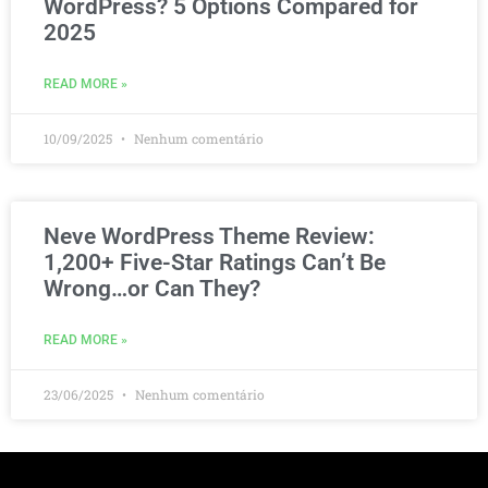
WordPress? 5 Options Compared for
2025
READ MORE »
10/09/2025
Nenhum comentário
Neve WordPress Theme Review:
1,200+ Five-Star Ratings Can’t Be
Wrong…or Can They?
READ MORE »
23/06/2025
Nenhum comentário