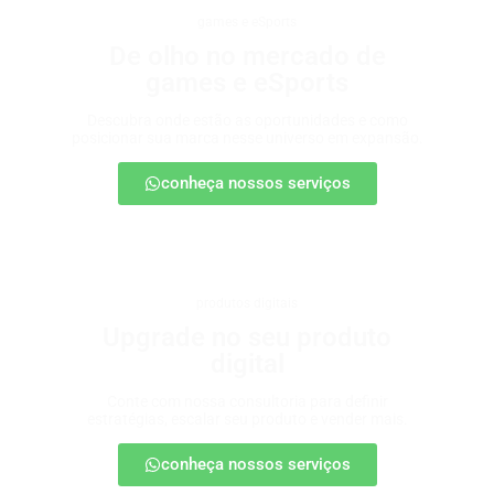
games e eSports
De olho no mercado de
games e eSports
Descubra onde estão as oportunidades e como
posicionar sua marca nesse universo em expansão.
conheça nossos serviços
produtos digitais
Upgrade no seu produto
digital
Conte com nossa consultoria para definir
estratégias, escalar seu produto e vender mais.
conheça nossos serviços