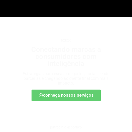
b2b2c
Conectando marcas a
consumidores com
inteligência
Estratégias para escalar negócios, fortalecendo
parcerias e chegando ao cliente final com mais
impacto.
conheça nossos serviços
patrocínio esportivo