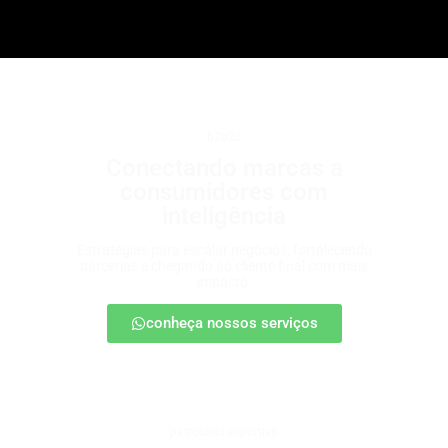
b2b2c
Conectando marcas a
consumidores com
inteligência
Estratégias para escalar negócios, fortalecendo
parcerias e chegando ao cliente final com mais
impacto.
conheça nossos serviços
patrocínio esportivo