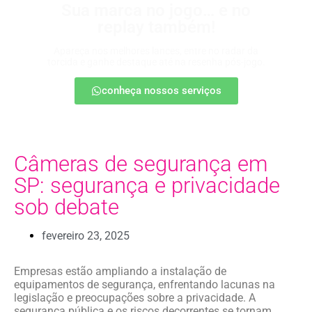
Sua marca no jogo… e no
replay também!
Apareça nos melhores lances, entre no radar da
torcida e ganhe destaque até na resenha pós-jogo.
conheça nossos serviços
Câmeras de segurança em
SP: segurança e privacidade
sob debate
fevereiro 23, 2025
Empresas estão ampliando a instalação de
equipamentos de segurança, enfrentando lacunas na
legislação e preocupações sobre a privacidade. A
segurança pública e os riscos decorrentes se tornam