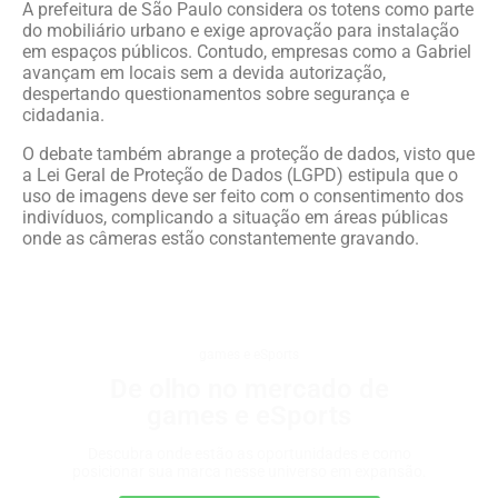
A prefeitura de São Paulo considera os totens como parte
do mobiliário urbano e exige aprovação para instalação
em espaços públicos. Contudo, empresas como a Gabriel
avançam em locais sem a devida autorização,
despertando questionamentos sobre segurança e
cidadania.
O debate também abrange a proteção de dados, visto que
a Lei Geral de Proteção de Dados (LGPD) estipula que o
uso de imagens deve ser feito com o consentimento dos
indivíduos, complicando a situação em áreas públicas
onde as câmeras estão constantemente gravando.
games e eSports
De olho no mercado de
games e eSports
Descubra onde estão as oportunidades e como
posicionar sua marca nesse universo em expansão.