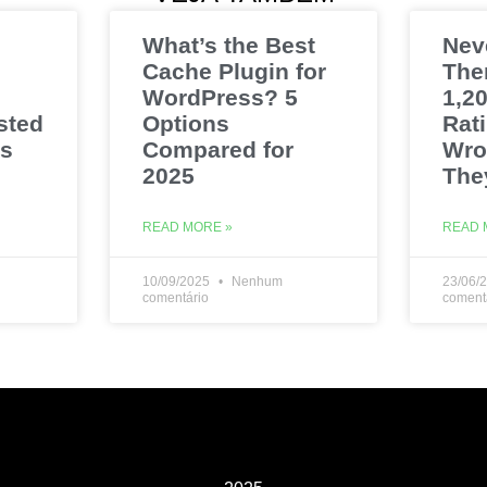
What’s the Best
Nev
Cache Plugin for
The
WordPress? 5
1,20
sted
Options
Rat
es
Compared for
Wro
2025
The
READ MORE »
READ 
10/09/2025
Nenhum
23/06/
comentário
coment