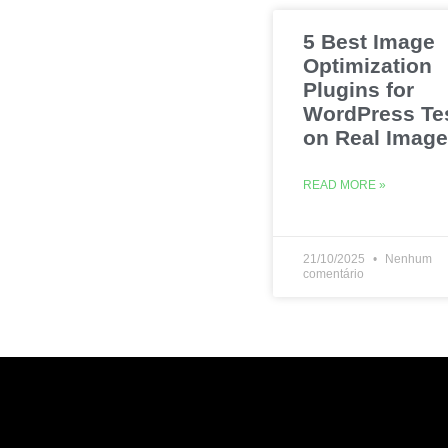
5 Best Image
Optimization
Plugins for
WordPress Te
on Real Imag
READ MORE »
21/10/2025
Nenhum
comentário