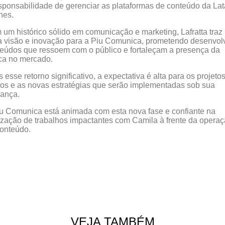
sponsabilidade de gerenciar as plataformas de conteúdo da La
ines.
um histórico sólido em comunicação e marketing, Lafratta tra
 visão e inovação para a Piu Comunica, prometendo desenvol
eúdos que ressoem com o público e fortaleçam a presença da
ca no mercado.
 esse retorno significativo, a expectativa é alta para os projeto
ros e as novas estratégias que serão implementadas sob sua
rança.
u Comunica está animada com esta nova fase e confiante na
ização de trabalhos impactantes com Camila à frente da opera
onteúdo.
VEJA TAMBÉM