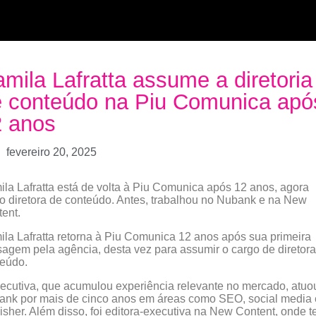
mila Lafratta assume a diretoria
 conteúdo na Piu Comunica apó
2 anos
fevereiro 20, 2025
la Lafratta está de volta à Piu Comunica após 12 anos, agora
 diretora de conteúdo. Antes, trabalhou no Nubank e na New
ent.
la Lafratta retorna à Piu Comunica 12 anos após sua primeira
agem pela agência, desta vez para assumir o cargo de diretora
teúdo.
ecutiva, que acumulou experiência relevante no mercado, atuo
nk por mais de cinco anos em áreas como SEO, social media 
isher. Além disso, foi editora-executiva na New Content, onde t