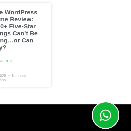
e WordPress
me Review:
0+ Five-Star
ings Can’t Be
ng…or Can
y?
MORE »
2025
Nenhum
ário