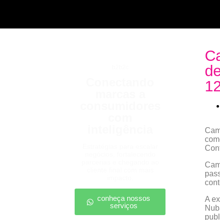
Ca
de
b2b2c
Conectando
1
marcas a
consumidores
com
inteligência
Cami
como
Estratégias para escalar
Cont
negócios, fortalecendo
parcerias e chegando ao
Cami
cliente final com mais
pass
impacto.
con
conheça nossos
A ex
serviços
Nuba
publ