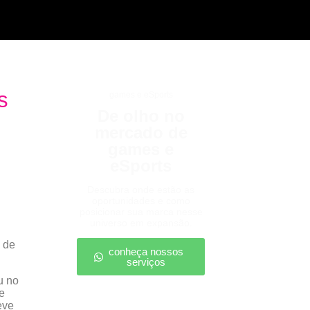
s
games e eSports
De olho no
mercado de
games e
eSports
Descubra onde estão as
oportunidades e como
posicionar sua marca nesse
universo em expansão.
 de
conheça nossos
serviços
u no
e
eve