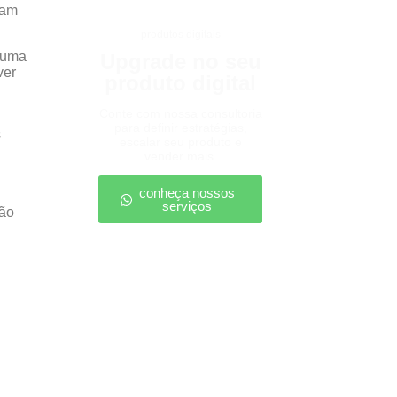
tam
produtos digitais
z uma
Upgrade no seu
ver
produto digital
Conte com nossa consultoria
para definir estratégias,
s
escalar seu produto e
vender mais.
conheça nossos
serviços
ção