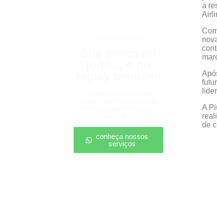
a re
Airl
Com 
patrocínio esportivo
nova
cont
Sua marca no
mar
jogo… e no
Após
replay também!
futu
lide
Apareça nos melhores
lances, entre no radar da
A Pi
torcida e ganhe destaque
real
até na resenha pós-jogo.
de c
conheça nossos
serviços