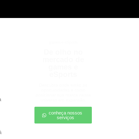
games e eSports
De olho no
mercado de
games e
eSports
Descubra onde estão as
oportunidades e como
posicionar sua marca nesse
a
universo em expansão.
conheça nossos
serviços
à