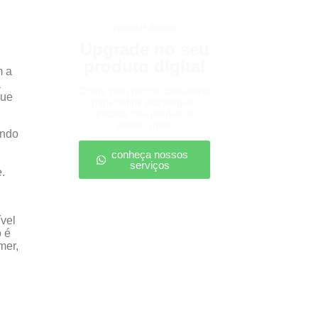
produtos digitais
Upgrade no seu
produto digital
m a
á
Conte com nossa consultoria
que
para definir estratégias,
escalar seu produto e
vender mais.
indo
conheça nossos
serviços
.
ível
o é
mer,