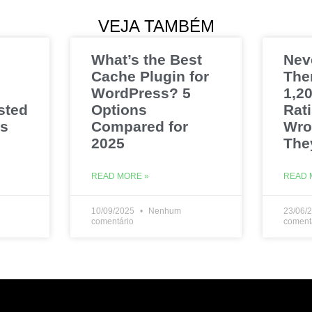
VEJA TAMBÉM
What’s the Best
Nev
Cache Plugin for
The
WordPress? 5
1,20
sted
Options
Rat
es
Compared for
Wro
2025
The
READ MORE »
READ 
10/09/2025
Nenhum
23/06/
comentário
coment