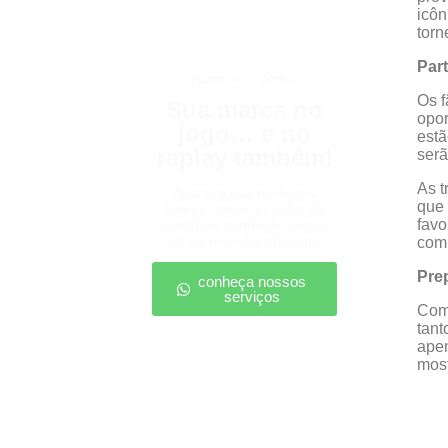
icôn
torn
Par
patrocínio esportivo
Os f
Sua marca no
opor
jogo… e no
estã
replay também!
serã
As t
Apareça nos melhores
que 
lances, entre no radar da
torcida e ganhe destaque
favo
até na resenha pós-jogo.
comp
Pre
conheça nossos
serviços
Com 
tant
ape
most