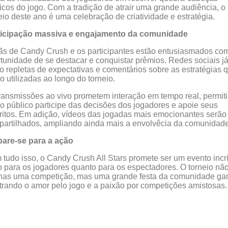
icos do jogo. Com a tradição de atrair uma grande audiência, o
eio deste ano é uma celebração de criatividade e estratégia.
ticipação massiva e engajamento da comunidade
ãs de Candy Crush e os participantes estão entusiasmados co
tunidade de se destacar e conquistar prêmios. Redes sociais j
o repletas de expectativas e comentários sobre as estratégias 
o utilizadas ao longo do torneio.
ransmissões ao vivo prometem interação em tempo real, permit
o público participe das decisões dos jogadores e apoie seus
ritos. Em adição, vídeos das jogadas mais emocionantes serão
artilhados, ampliando ainda mais a envolvêcia da comunidade
pare-se para a ação
tudo isso, o Candy Crush All Stars promete ser um evento incr
o para os jogadores quanto para os espectadores. O torneio nã
nas uma competição, mas uma grande festa da comunidade ga
rando o amor pelo jogo e a paixão por competições amistosas.