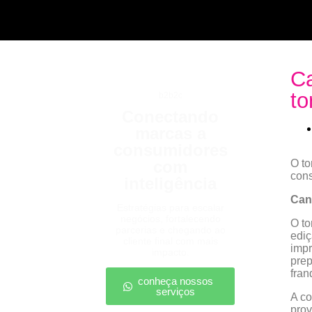
Ca
to
b2b2c
Conectando
marcas a
consumidores
com
O to
cons
inteligência
Can
Estratégias para escalar
negócios, fortalecendo
O to
parcerias e chegando ao
edi
cliente final com mais
impr
impacto.
prep
fran
conheça nossos
serviços
A co
prov