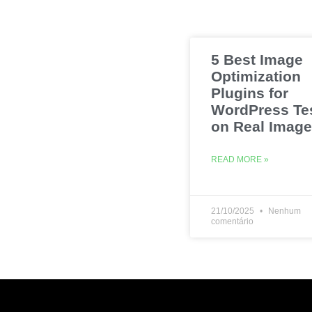
5 Best Image
Optimization
Plugins for
WordPress Te
on Real Imag
READ MORE »
21/10/2025
Nenhum
comentário