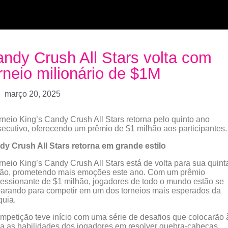
ndy Crush All Stars volta com
rneio milionário de $1M
março 20, 2025
rneio King’s Candy Crush All Stars retorna pelo quinto ano
ecutivo, oferecendo um prêmio de $1 milhão aos participantes.
dy Crush All Stars retorna em grande estilo
rneio King’s Candy Crush All Stars está de volta para sua quint
ção, prometendo mais emoções este ano. Com um prêmio
essionante de $1 milhão, jogadores de todo o mundo estão se
arando para competir em um dos torneios mais esperados da
quia.
mpetição teve início com uma série de desafios que colocarão 
a as habilidades dos jogadores em resolver quebra-cabeças