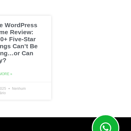
e WordPress
me Review:
0+ Five-Star
ings Can’t Be
ng…or Can
y?
MORE »
2025
Nenhum
ário