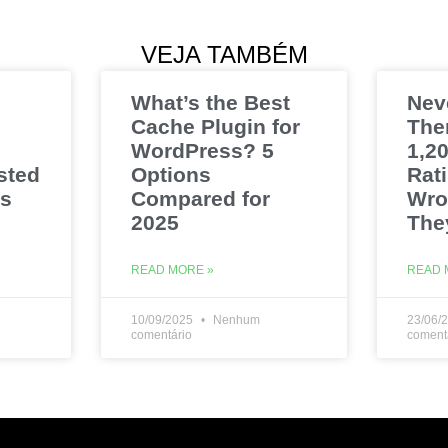
VEJA TAMBÉM
What’s the Best
Nev
Cache Plugin for
The
WordPress? 5
1,20
sted
Options
Rat
es
Compared for
Wro
2025
The
READ MORE »
READ 
10/09/2025
Nenhum
23/06/
comentário
coment