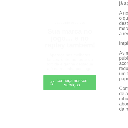
já a
A no
o qu
patrocínio esportivo
dest
merc
Sua marca no
a re
jogo… e no
Impl
replay também!
As m
Apareça nos melhores
públ
lances, entre no radar da
acom
torcida e ganhe destaque
redu
até na resenha pós-jogo.
um t
pape
conheça nossos
serviços
Com 
de a
robu
abor
da r