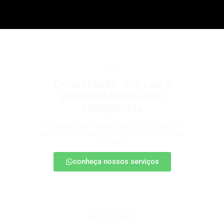
b2b2c
Conectando marcas a
consumidores com
inteligência
Estratégias para escalar negócios, fortalecendo
parcerias e chegando ao cliente final com mais
impacto.
conheça nossos serviços
patrocínio esportivo