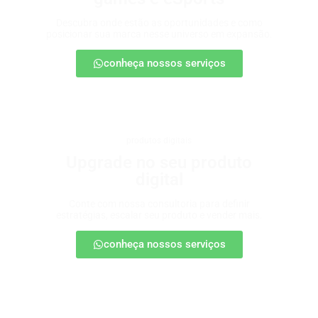
Descubra onde estão as oportunidades e como
posicionar sua marca nesse universo em expansão.
conheça nossos serviços
produtos digitais
Upgrade no seu produto
digital
Conte com nossa consultoria para definir
estratégias, escalar seu produto e vender mais.
conheça nossos serviços