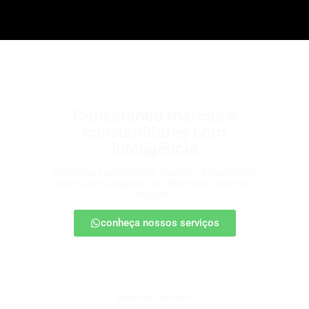
b2b2c
Conectando marcas a
consumidores com
inteligência
Estratégias para escalar negócios, fortalecendo
parcerias e chegando ao cliente final com mais
impacto.
conheça nossos serviços
patrocínio esportivo