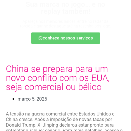
Sua marca no jogo… e no
replay também!
Apareça nos melhores lances, entre no radar da
torcida e ganhe destaque até na resenha pós-jogo.
conheça nossos serviços
China se prepara para um
novo conflito com os EUA,
seja comercial ou bélico
março 5, 2025
A tensão na guerra comercial entre Estados Unidos e
China cresce. Após a imposição de novas taxas por
Donald Trump, Xi Jinping declarou estar pronto para
enfrentar qualquer cenário. Para mais detalhes, acesse o