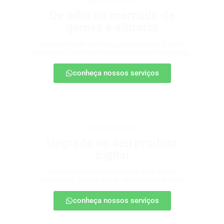
games e eSports
De olho no mercado de
games e eSports
Descubra onde estão as oportunidades e como
posicionar sua marca nesse universo em expansão.
conheça nossos serviços
produtos digitais
Upgrade no seu produto
digital
Conte com nossa consultoria para definir
estratégias, escalar seu produto e vender mais.
conheça nossos serviços