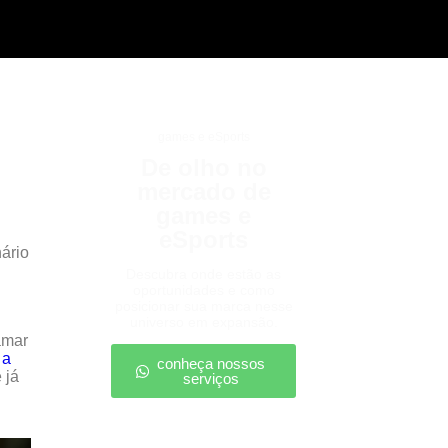
games e eSports
De olho no
mercado de
games e
eSports
nário
Descubra onde estão as
oportunidades e como
posicionar sua marca nesse
universo em expansão.
amar
 a
conheça nossos
 já
serviços