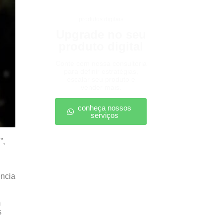
produtos digitais
Upgrade no seu
produto digital
Conte com nossa consultoria
para definir estratégias,
escalar seu produto e
vender mais.
conheça nossos
serviços
”,
ência
m
s