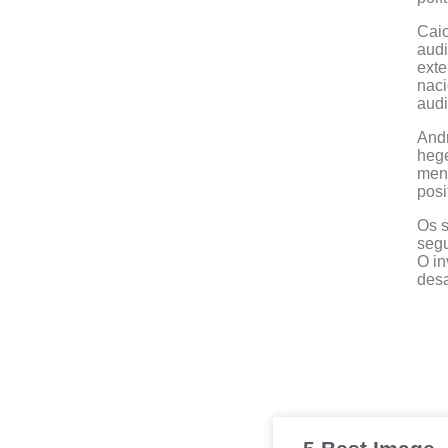
Caio
audi
exte
naci
audi
Andr
heg
meno
posi
Os s
segu
O in
desa