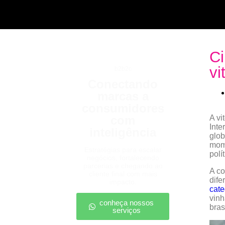
Ci
vi
b2b2c
Conectando
marcas a
consumidores
com
A vi
Inte
inteligência
glob
mome
Estratégias para escalar
polí
negócios, fortalecendo
parcerias e chegando ao
A co
cliente final com mais
dife
impacto.
cate
vinh
conheça nossos
bras
serviços