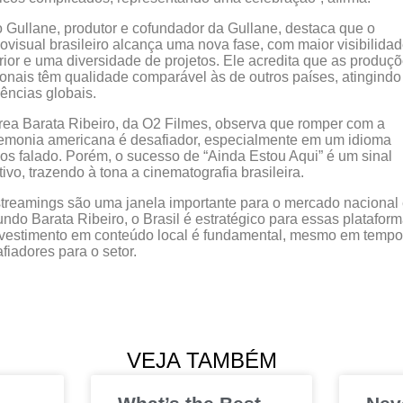
 Gullane, produtor e cofundador da Gullane, destaca que o
ovisual brasileiro alcança uma nova fase, com maior visibilida
rior e uma diversidade de projetos. Ele acredita que as produç
onais têm qualidade comparável às de outros países, atingindo
ências globais.
ea Barata Ribeiro, da O2 Filmes, observa que romper com a
emonia americana é desafiador, especialmente em um idioma
s falado. Porém, o sucesso de “Ainda Estou Aqui” é um sinal
tivo, trazendo à tona a cinematografia brasileira.
treamings são uma janela importante para o mercado nacional 
ndo Barata Ribeiro, o Brasil é estratégico para essas plataform
vestimento em conteúdo local é fundamental, mesmo em temp
fiadores para o setor.
VEJA TAMBÉM