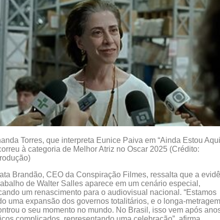
anda Torres, que interpreta Eunice Paiva em “Ainda Estou Aqui
orreu à categoria de Melhor Atriz no Oscar 2025 (Crédito:
rodução)
ta Brandão, CEO da Conspiração Filmes, ressalta que a evid
rabalho de Walter Salles aparece em um cenário especial,
ando um renascimento para o audiovisual nacional. “Estamos
o uma expansão dos governos totalitários, e o longa-metrage
ntrou o seu momento no mundo. No Brasil, isso vem após ano
ticos complicados, representando uma celebração”, afirma.