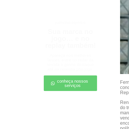
patrocínio esportivo
Sua marca no
jogo… e no
replay também!
Apareça nos melhores
lances, entre no radar da
torcida e ganhe destaque
até na resenha pós-jogo.
conheça nossos
Fern
serviços
conc
Rep
Rena
do t
marc
vend
enco
polí