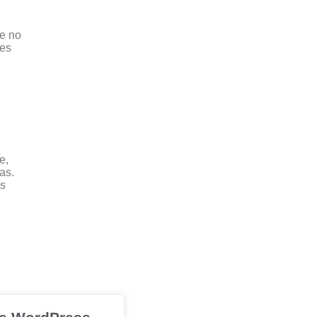
de no
ões
e,
as.
os