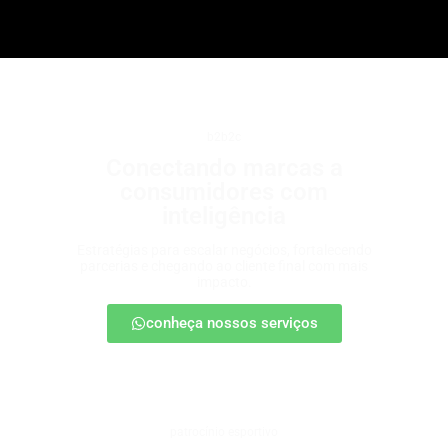
b2b2c
Conectando marcas a
consumidores com
inteligência
Estratégias para escalar negócios, fortalecendo
parcerias e chegando ao cliente final com mais
impacto.
conheça nossos serviços
patrocínio esportivo