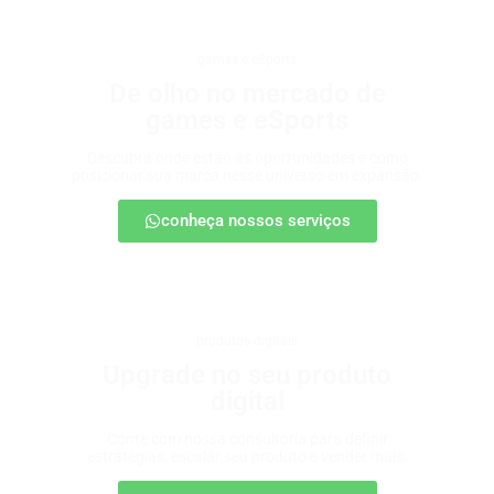
games e eSports
De olho no mercado de
games e eSports
Descubra onde estão as oportunidades e como
posicionar sua marca nesse universo em expansão.
conheça nossos serviços
produtos digitais
Upgrade no seu produto
digital
Conte com nossa consultoria para definir
estratégias, escalar seu produto e vender mais.