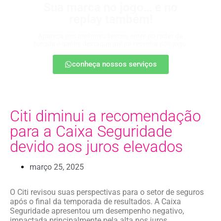
Sua marca no jogo… e no
replay também!
Apareça nos melhores lances, entre no radar da
torcida e ganhe destaque até na resenha pós-jogo.
conheça nossos serviços
Citi diminui a recomendação
para a Caixa Seguridade
devido aos juros elevados
março 25, 2025
O Citi revisou suas perspectivas para o setor de seguros
após o final da temporada de resultados. A Caixa
Seguridade apresentou um desempenho negativo,
impactada principalmente pela alta nos juros.