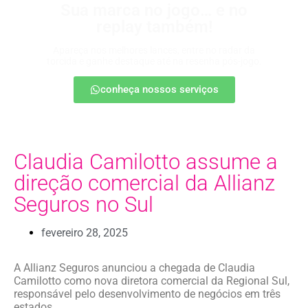
Sua marca no jogo… e no
replay também!
Apareça nos melhores lances, entre no radar da
torcida e ganhe destaque até na resenha pós-jogo.
conheça nossos serviços
Claudia Camilotto assume a
direção comercial da Allianz
Seguros no Sul
fevereiro 28, 2025
A Allianz Seguros anunciou a chegada de Claudia
Camilotto como nova diretora comercial da Regional Sul,
responsável pelo desenvolvimento de negócios em três
estados.