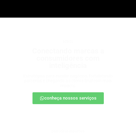
b2b2c
Conectando marcas a
consumidores com
inteligência
Estratégias para escalar negócios, fortalecendo
parcerias e chegando ao cliente final com mais
impacto.
conheça nossos serviços
patrocínio esportivo