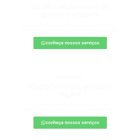
De olho no mercado de
games e eSports
Descubra onde estão as oportunidades e como
posicionar sua marca nesse universo em expansão.
conheça nossos serviços
produtos digitais
Upgrade no seu produto
digital
Conte com nossa consultoria para definir
estratégias, escalar seu produto e vender mais.
conheça nossos serviços