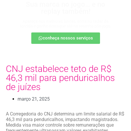
Sua marca no jogo… e no
replay também!
Apareça nos melhores lances, entre no radar da
torcida e ganhe destaque até na resenha pós-jogo.
conheça nossos serviços
CNJ estabelece teto de R$
46,3 mil para penduricalhos
de juízes
março 21, 2025
A Corregedoria do CNJ determina um limite salarial de R$
46,3 mil para penduricalhos, impactando magistrados.
Medida visa maior controle sobre remunerações que
frequentemente ultrapassam valores exorbitantes.