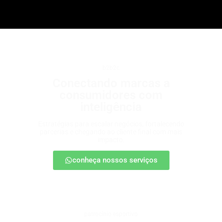
b2b2c
Conectando marcas a
consumidores com
inteligência
Estratégias para escalar negócios, fortalecendo
parcerias e chegando ao cliente final com mais
impacto.
conheça nossos serviços
patrocínio esportivo