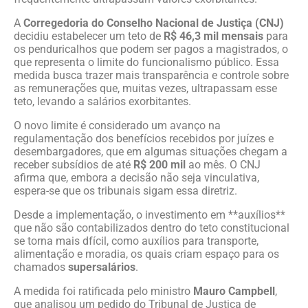
A
Corregedoria do Conselho Nacional de Justiça (CNJ)
decidiu estabelecer um teto de
R$ 46,3 mil mensais
para
os penduricalhos que podem ser pagos a magistrados, o
que representa o limite do funcionalismo público. Essa
medida busca trazer mais transparência e controle sobre
as remunerações que, muitas vezes, ultrapassam esse
teto, levando a salários exorbitantes.
O novo limite é considerado um avanço na
regulamentação dos benefícios recebidos por juízes e
desembargadores, que em algumas situações chegam a
receber subsídios de até
R$ 200 mil
ao mês. O CNJ
afirma que, embora a decisão não seja vinculativa,
espera-se que os tribunais sigam essa diretriz.
Desde a implementação, o investimento em **auxílios**
que não são contabilizados dentro do teto constitucional
se torna mais dfícil, como auxílios para transporte,
alimentação e moradia, os quais criam espaço para os
chamados
supersalários
.
A medida foi ratificada pelo ministro
Mauro Campbell
,
que analisou um pedido do Tribunal de Justiça de