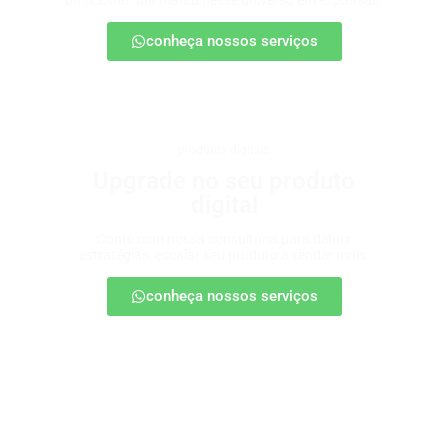
posicionar sua marca nesse universo em expansão.
conheça nossos serviços
produtos digitais
Upgrade no seu produto
digital
Conte com nossa consultoria para definir
estratégias, escalar seu produto e vender mais.
conheça nossos serviços